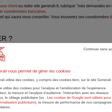
ace client
ou notre site generali.fr, rubrique "mes demandes en 
e coordonnées bancaires
.
uel qui saura vous conseiller. Vous trouverez ses coordonnées
d
ER ?
 trois façons différentes avec :
Continuer sans a
 l’intéressement et de l’abondement de l’employeur ainsi que le
n pris en l’absence de CET), ainsi que les sommes issues d'un p
rali vous permet de gérer les cookies
 l’employeur) pour les plans d’épargne retraite à adhésion oblig
li utilise des cookies, y compris des cookies tiers, sur le site Generali.f
rties dans trois compartiments.
te utilise des cookies pour l’analyse et l'amélioration de l’expérience
e les versements volontaires
(l'épargne placée sur les actuels 
sateur, la mesure et l’analyse d’audience, l’interaction avec les réseaux
e 83 »).
x, le ciblage publicitaire (ex :
Les cookies de Google sont utilisés pour 
nnalisation publicitaire
), la mesure de performance de nos campagnes
argne salariale participation/intéressement/abondement :
par
itaires.
s jours de repos non pris en l’absence de CET), sommes issues