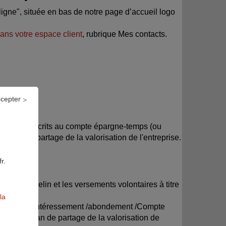
ligne", située en bas de notre page d’accueil logo
ans votre espace client
, rubrique Mes contacts.
ccepter
s droits inscrits au compte épargne-temps (ou
lan de partage de la valorisation de l'entreprise.
atoire.
r.
PERP, Madelin et les versements volontaires à titre
la
ticipation/intéressement /abondement /Compte
 d'un plan de partage de la valorisation de