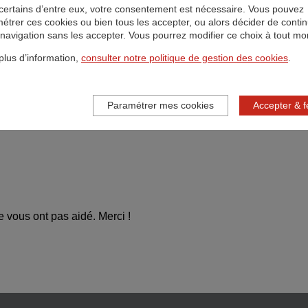
certains d’entre eux, votre consentement est nécessaire. Vous pouvez
oire"
recueille les cotisations obligatoires du salarié et de l’empl
étrer ces cookies ou bien tous les accepter, ou alors décider de conti
 navigation sans les accepter. Vous pourrez modifier ce choix à tout m
plus d’information,
consulter notre politique de gestion des cookies
.
 vous ont pas aidé. Merci !
Paramétrer mes cookies
Accepter & 
 vous ont pas aidé. Merci !