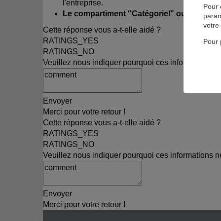
l'entreprise.
Pour 
Le compartiment "Catégoriel" ou "Obligat
param
votre
Cette réponse vous a-t-elle aidé ?
RATINGS_YES
Pour 
RATINGS_NO
Veuillez nous indiquer pourquoi ces informations ne
Envoyer
Merci pour votre retour !
Cette réponse vous a-t-elle aidé ?
RATINGS_YES
RATINGS_NO
Veuillez nous indiquer pourquoi ces informations ne
Envoyer
Merci pour votre retour !