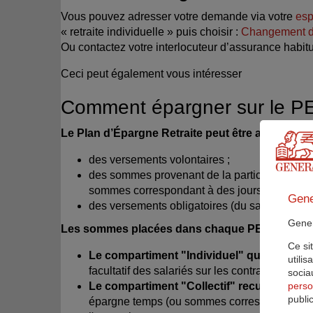
Vous pouvez adresser votre demande via votre
esp
« retraite individuelle » puis choisir :
Changement d
Ou contactez votre interlocuteur d’assurance habit
Ceci peut également vous intéresser
Comment épargner sur le P
Le Plan d’Épargne Retraite peut être alimenté de
des versements volontaires ;
des sommes provenant de la participation, de
sommes correspondant à des jours de repos no
Gene
des versements obligatoires (du salarié ou de
Genera
Les sommes placées dans chaque PER sont répa
Ce si
Le compartiment "Individuel"
qui recueill
utili
facultatif des salariés sur les contrats « Articl
sociau
perso
Le compartiment "Collectif"
recueille l’ép
public
épargne temps (ou sommes correspondant à de