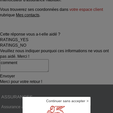
Vous trouverez ses coordonnées dans
votre espace client
rubrique
Mes contacts
.
Cette réponse vous a-t-elle aidé ?
RATINGS_YES
RATINGS_NO
Veuillez nous indiquer pourquoi ces informations ne vous ont
pas aidé. Merci !
Envoyer
Merci pour votre retour !
ASSURANCES
Continuer sans accepter
Assurance auto