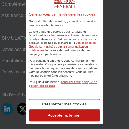
Complémentaire santé senior
Generali vous permet de gérer les cookies
Assurance plaisance
Generali utilise des cookies, y compris des cookies
tiers, sur le site Generali.fr.
Ce site utilise des cookies pour l’analyse et
l'amélioration de l’expérience utilisateur, la mesure et
SIMULATIONS
l’analyse d’audience, l’interaction avec les réseaux
sociaux, le ciblage publicitaire (ex :
Les cookies de
Google sont utilisés pour la personnalisation
Devis assurance habitation
publicitaire
), la mesure de performance de nos
campagnes publicitaires.
Simulation assurance auto
Pour certains d’entre eux, votre consentement est
nécessaire. Vous pouvez paramétrer ces cookies ou
bien tous les accepter, ou alors décider de continuer
Devis assurance plaisance
votre navigation sans les accepter. Vous pourrez
modifier ce choix à tout moment.
Pour plus d’information,
consulter notre politique de
gestion des cookies
.
SUIVEZ-NOUS SUR
Paramétrer mes cookies
LinkedIn
Twitter
Facebook
YouTube
Accepter & fermer