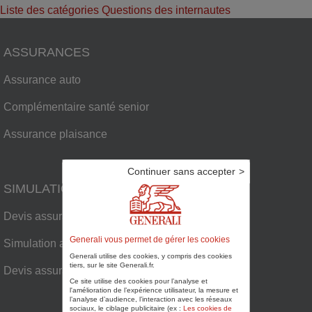
Liste des catégories
Questions des internautes
ASSURANCES
Assurance auto
Complémentaire santé senior
Assurance plaisance
Continuer sans accepter
SIMULATIONS
Devis assurance habitation
Generali vous permet de gérer les cookies
Simulation assurance auto
Generali utilise des cookies, y compris des cookies
tiers, sur le site Generali.fr.
Devis assurance plaisance
Ce site utilise des cookies pour l’analyse et
l'amélioration de l’expérience utilisateur, la mesure et
l’analyse d’audience, l’interaction avec les réseaux
sociaux, le ciblage publicitaire (ex :
Les cookies de