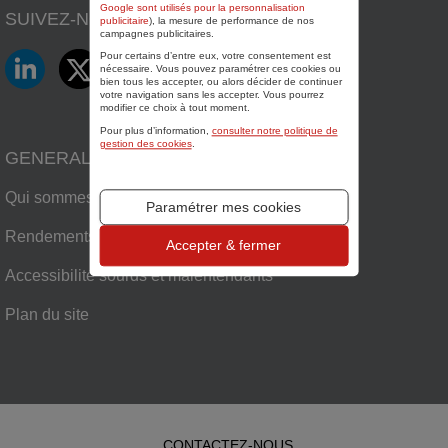
Google sont utilisés pour la personnalisation
SUIVEZ-NOUS SUR
publicitaire
), la mesure de performance de nos
campagnes publicitaires.
LinkedIn
Twitter
Facebook
YouTube
Pour certains d’entre eux, votre consentement est
nécessaire. Vous pouvez paramétrer ces cookies ou
bien tous les accepter, ou alors décider de continuer
votre navigation sans les accepter. Vous pourrez
modifier ce choix à tout moment.
Pour plus d’information,
consulter notre politique de
gestion des cookies
.
GENERALI
Qui sommes nous ?
Paramétrer mes cookies
Rendements fonds euros Generali
Accepter & fermer
Accessibilité sourds et malentendants
Plan du site
CONTACTEZ-NOUS