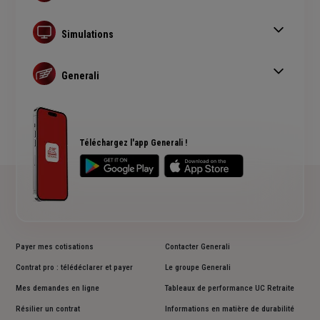
Assurance auto
Assurance habitation
Simulations
Assurance prêt immobilier
Simulation assurance auto
Complémentaire santé senior
Devis assurance habitation
Generali
Simulation assurance de prêt immobilier
Qui sommes nous ?
Devis assurance chien ou chat
Rendements fonds euros Generali
Accessibilité sourds et malentendants
Avis clients Generali
Téléchargez l'app Generali !
Payer mes cotisations
Contacter Generali
Contrat pro : télédéclarer et payer
Le groupe Generali
Mes demandes en ligne
Tableaux de performance UC Retraite
Résilier un contrat
Informations en matière de durabilité