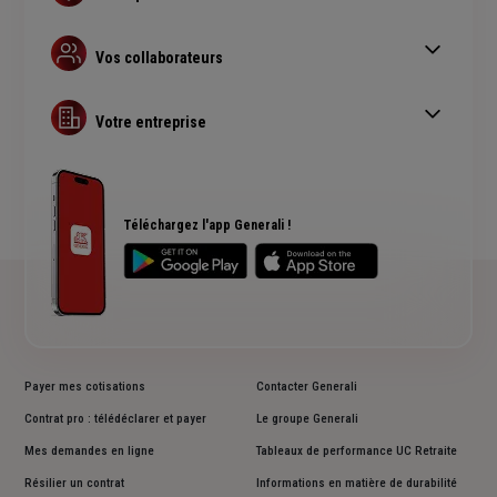
Contrat Retraite PER
Assurance prévoyance
Vos collaborateurs
Complémentaire santé pro
Complémentaire santé obligatoire
Assurance copropriété
Guide Complémentaire santé collective
Votre entreprise
Assurance multirisque pro
RC Professionnelle
Assurance cyber risques
Assurance créateur d'entreprise
Téléchargez l'app Generali !
Payer mes cotisations
Contacter Generali
Contrat pro : télédéclarer et payer
Le groupe Generali
Mes demandes en ligne
Tableaux de performance UC Retraite
Résilier un contrat
Informations en matière de durabilité