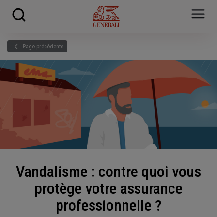
Skip to main content
?
i
Page précédente
Vandalisme : contre quoi vous
protège votre assurance
professionnelle ?