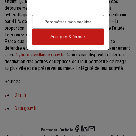
atteint 1,6 million d'euros. Les pertes financières liées à des
détournements de paiement sont le principal impact des
cyberattaques identifié par les entreprises françaises, mentionné
par 41 % de celles ayant subi un cyber-incident en 2021 – la
Paramétrer mes cookies
proportion la plus importante parmi les pays du panel de l'étude.
Le saviez-vous ?
Accepter & fermer
Parce que les premières heures sont primordiales pour se
défendre efficacement face à une cyberattaque, le Gouvernement
lance
Cybermalveillance.gouv.fr
. Ce nouveau dispositif d’alerte à
destination des petites entreprises doit leur permettre de réagir
au plus vite et de préserver au mieux l’intégrité de leur activité.
Sources :
Dfm.fr
Data.gouv.fr
Partager l'article