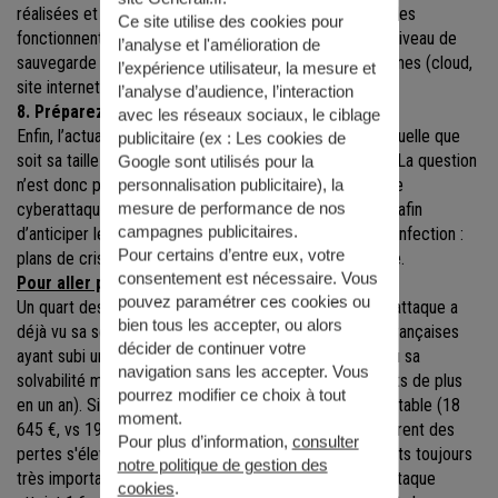
réalisées et testées régulièrement pour s’assurer qu’elles
Ce site utilise des cookies pour
fonctionnent. Il conviendra également de s’assurer du niveau de
l’analyse et l'amélioration de
sauvegarde et de sécurité de ses hébergements externes (cloud,
l’expérience utilisateur, la mesure et
site internet d’entreprise, service de messagerie…)
l’analyse d’audience, l’interaction
8. Préparez-vous à affronter une cyberattaque
avec les réseaux sociaux, le ciblage
Enfin, l’actualité l’a déjà démontré, aucune entreprise, quelle que
publicitaire (ex :
Les cookies de
soit sa taille et son niveau de préparation, n’est à l’abri. La question
Google sont utilisés pour la
n’est donc pas de savoir si vous allez être victime d’une
personnalisation publicitaire
), la
mesure de performance de nos
cyberattaque, mais quand. Il faut donc vous y préparer afin
campagnes publicitaires.
d’anticiper les mesures à prendre pour réagir en cas d’infection :
Pour certains d’entre eux, votre
plans de crise, communication, assistance et assurance.
consentement est nécessaire. Vous
Pour aller plus loin
pouvez paramétrer ces cookies ou
Un quart des entreprises françaises victimes de cyberattaque a
bien tous les accepter, ou alors
déjà vu sa solvabilité menacée. 24 % des entreprises françaises
décider de continuer votre
ayant subi une cyberattaque en 2022 déclarent avoir vu sa
navigation sans les accepter. Vous
solvabilité menacée à la suite de l'incident (soit 4 points de plus
pourrez modifier ce choix à tout
en un an). Si le coût médian d'une cyberattaque reste stable (18
moment.
645 €, vs 19 567 en 2020), 42 % des entreprises déclarent des
Pour plus d’information,
consulter
pertes s'élevant à plus de 25 000 euros, avec des écarts toujours
notre politique de gestion des
très importants : le coût le plus élevé pour une cyberattaque
cookies
.