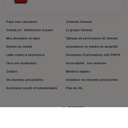
Payer mes cotisations
Contacter Generali
Contrat pro : télédéclarer et payer
Le groupe Generali
Mes demandes en ligne
Tableaux de performance UC Retraite
Résilier un contrat
Informations en matière de durabilité
Lutter contre la déshérence
Documents d'informations clés PRIIPS
Faire une réclamation
Accessibilité : non conforme
Cookies
Mentions légales
Vos données personnelles
Actualiser vos données personnelles
Assistance sourds et malentendants
Plan du site
Suivez-nous sur les réseaux sociaux