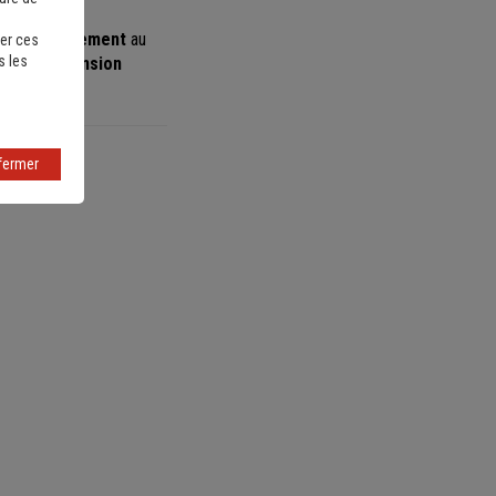
 et d’hébergement
au
er ces
s les
t d’une pension
fermer