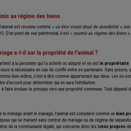
umis au régime des biens
, l’animal est reconnu comme
« un être vivant doué de sensibilité »,
son 
14
). D’un point de vue patrimonial, il est
« soumis au régime des biens »
iage a-t-il sur la propriété de l’animal ?
partient à la personne qui l’a acheté ou adopté et en est
le propriétaire
.
reuve si nécessaire en cas de conflit entre ex-partenaire. Sans preuve, 
comme bien indivis, c’est à dire comme appartenant aux deux. Les ex-c
re d’accord pour déterminer qui en aura l’attribution.
à faire évoluer le principe vers une propriété commune. Tout dépend d
dans le ménage avant le mariage, l’animal est considéré comme un
bien pr
s époux qui se marient sans contrat de mariage ou de régime de séparati
ime de la communauté légale, qui concerne donc les b
iens propres
de