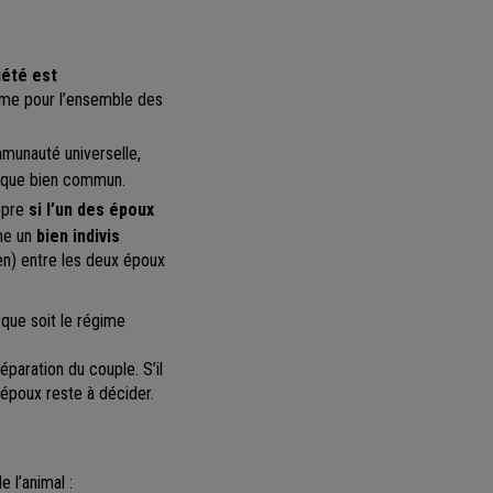
iété est
mme pour l’ensemble des
munauté universelle,
 que bien commun.
opre
si l’un des époux
mme un
bien indivis
en) entre les deux époux
 que soit le régime
éparation du couple. S’il
 époux reste à décider.
 l’animal :