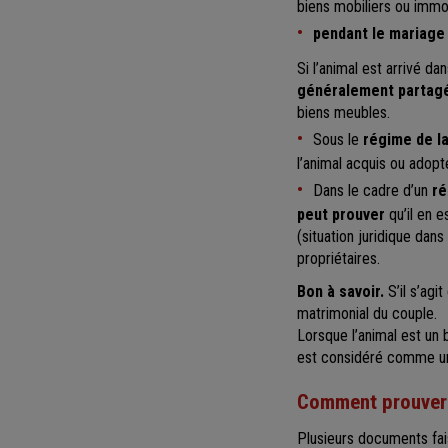
biens mobiliers ou immo
pendant le mariage
Si l’animal est arrivé d
généralement partag
biens meubles.
Sous le
régime de 
l’animal acquis ou adop
Dans le cadre d’un
ré
peut prouver
qu’il en e
(situation juridique da
propriétaires.
Bon à savoir.
S’il s’agit
matrimonial du couple.
Lorsque l’animal est un 
est considéré comme un b
Comment prouver l
Plusieurs documents fais