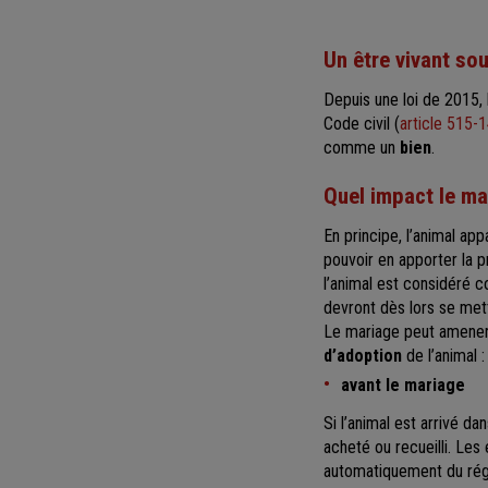
Un être vivant so
Depuis une loi de 2015
Code civil (
article 515-
comme un
bien
.
Quel impact le mar
En principe, l’animal ap
pouvoir en apporter la p
l’animal est considéré 
devront dès lors se mett
Le mariage peut amener 
d’adoption
de l’animal :
avant le mariage
Si l’animal est arrivé 
acheté ou recueilli. Le
automatiquement du rég