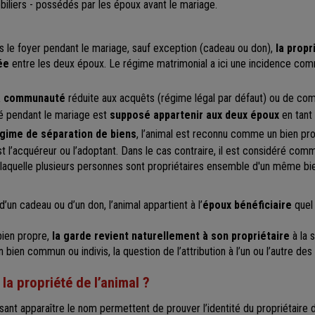
biliers - possédés par les époux avant le mariage.
ans le foyer pendant le mariage, sauf exception (cadeau ou don),
la propr
ée
entre les deux époux. Le régime matrimonial a ici une incidence co
la communauté
réduite aux acquêts (régime légal par défaut) ou de com
té pendant le mariage est
supposé appartenir aux deux époux
en tant
gime de séparation de biens
, l’animal est reconnu comme un bien pr
st l’acquéreur ou l’adoptant. Dans le cas contraire, il est considéré co
ns laquelle plusieurs personnes sont propriétaires ensemble d'un même bi
 d’un cadeau ou d’un don, l’animal appartient à l’
époux bénéficiaire
quel
bien propre,
la garde revient naturellement à son propriétaire
à la s
ien commun ou indivis, la question de l’attribution à l’un ou l’autre des
a propriété de l’animal ?
ant apparaître le nom permettent de prouver l’identité du propriétaire de