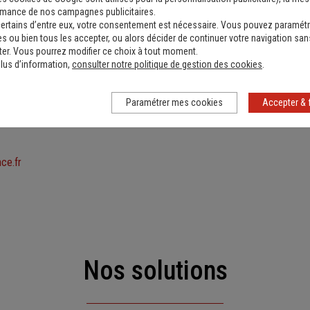
e de chaque conjoint.
rmance de nos campagnes publicitaires.
 du statut de l’animal, certaines juges ont autorisé un
droit de visite
ertains d’entre eux, votre consentement est nécessaire. Vous pouvez paramétr
s ou bien tous les accepter, ou alors décider de continuer votre navigation san
nu la garde de l’animal. Ce dernier a aussi pu être contraint au
versemen
er. Vous pourrez modifier ce choix à tout moment.
pour couvrir les frais de vétérinaire.
lus d’information,
consulter notre politique de gestion des cookies
.
Paramétrer mes cookies
Accepter & 
sé dans la rue : que faire ?
ce.fr
Nos solutions