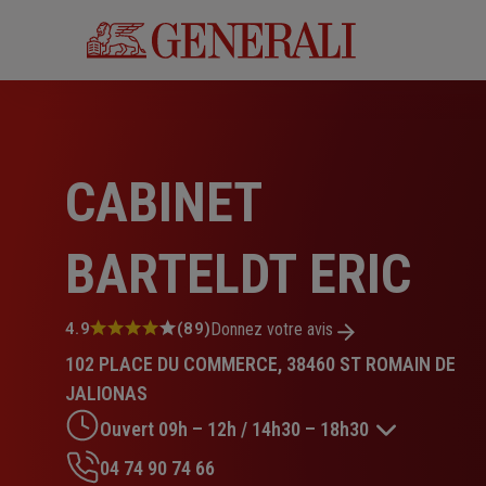
Aller
au
contenu
principal
CABINET
BARTELDT ERIC
Note
4.9
(89)
Donnez votre avis
:
102 PLACE DU COMMERCE, 38460 ST ROMAIN DE
4.9
sur
JALIONAS
5
Ouvert 09h – 12h / 14h30 – 18h30
étoiles
04 74 90 74 66