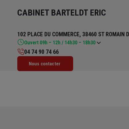
CABINET BARTELDT ERIC
102 PLACE DU COMMERCE, 38460 ST ROMAIN 
Ouvert 09h – 12h / 14h30 – 18h30
04 74 90 74 66
Lundi : 09h – 12h / 14h30 – 18h30
Nous contacter
Mardi : 09h – 12h / 14h30 – 18h30
Mercredi : 09h – 12h / 14h30 – 18h30
Jeudi : 09h – 12h / 14h30 – 18h30
Vendredi : 09h – 12h / 14h30 – 18h30
Samedi : Fermé
Dimanche : Fermé