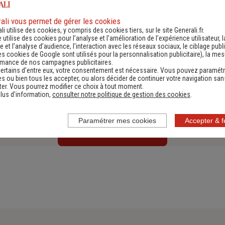
canicule ?
ali vous permet de gérer les cookies
Les fortes chaleurs et les épisodes de canicule peuvent
li utilise des cookies, y compris des cookies tiers, sur le site Generali.fr.
e utilise des cookies pour l’analyse et l'amélioration de l’expérience utilisateur, l
représenter un danger pour votre santé et plus encore
 et l’analyse d’audience, l’interaction avec les réseaux sociaux, le ciblage publi
pour celle de vos jeunes enfants ou de vos proches âgés.
es cookies de Google sont utilisés pour la personnalisation publicitaire
), la me
rmance de nos campagnes publicitaires.
Des précautions sont à prendre pour éviter les malaises
ertains d’entre eux, votre consentement est nécessaire. Vous pouvez paramétr
Lire l'article
et les coups de chaleur. Nos conseils pour traverser la
s ou bien tous les accepter, ou alors décider de continuer votre navigation san
er. Vous pourrez modifier ce choix à tout moment.
canicule sans encombre.
lus d’information,
consulter notre politique de gestion des cookies
.
Paramétrer mes cookies
Accepter & 
Voir tous les articles