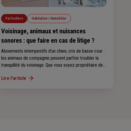
Particuliers
Habitation / Immobilier
Voisinage, animaux et nuisances
sonores : que faire en cas de litige ?
Aboiements intempestifs d’un chien, cris de basse-cour :
les animaux de compagnie peuvent parfois troubler la
tranquillité du voisinage. Que vous soyez propriétaire de
l’animal ou voisin incommodé, il existe des règles
Lire l'article
précises et des démarches à connaître pour prévenir, ou
faire cesser, ces nuisances. Le point sur vos droits, vos
obligations et la marche à suivre en cas de litige.