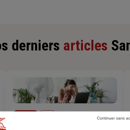
s derniers
articles
Sa
Particuliers
Santé
Continuer sans a
Comment supporter la chaleur en cas de