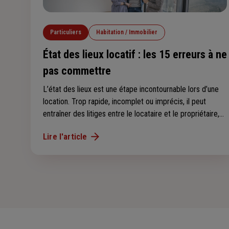
Particuliers
Habitation / Immobilier
État des lieux locatif : les 15 erreurs à ne
pas commettre
L’état des lieux est une étape incontournable lors d’une
location. Trop rapide, incomplet ou imprécis, il peut
entraîner des litiges entre le locataire et le propriétaire,
notamment au moment de récupérer le dépôt de
Lire l'article
garantie. Voici les 15 erreurs les plus fréquentes à éviter.