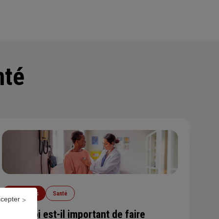
nté
Particuliers
Santé
ccepter
Pourquoi est-il important de faire