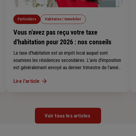
Particuliers
Habitation / Immobilier
Vous n'avez pas reçu votre taxe
d'habitation pour 2026 : nos conseils
La taxe d'habitation est un impôt local auquel sont
soumises les résidences secondaires. L’avis d'imposition
est généralement envoyé au dernier trimestre de l'année.
Vous ne l’avez pas reçu ? Suivez nos conseils pour savoir
Lire l'article
si vous êtes concerné par cette taxe en 2025 et pour
retrouver votre avis d’imposition.
Voir tous les articles