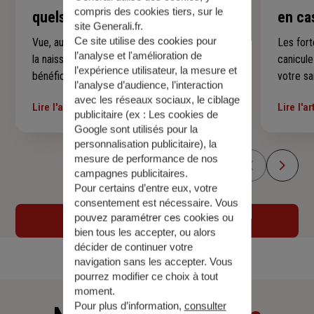
compris des cookies tiers, sur le
quels examens et à quel âge ?
en ca
site Generali.fr.
Ce site utilise des cookies pour
Vue, audition, dents, croissance, vaccins… De
Les fort
l’analyse et l'amélioration de
la naissance à ses 16 ans, votre enfant
canicul
l’expérience utilisateur, la mesure et
bénéficie de rendez-vous médicaux qui
votre sa
l’analyse d’audience, l’interaction
suivent son développement à chaque étape.
jeunes 
avec les réseaux sociaux, le ciblage
Lire l'article
Lire l'ar
Voici un repère simple pour savoir quels
précauti
publicitaire (ex :
Les cookies de
examens sont prévus, à quel âge et
malaises
Google sont utilisés pour la
comment vous y préparer sereinement —
conseils
personnalisation publicitaire
), la
mesure de performance de nos
sans rien laisser passer.
encomb
campagnes publicitaires.
Pour certains d’entre eux, votre
consentement est nécessaire. Vous
pouvez paramétrer ces cookies ou
Voir tous les articles
bien tous les accepter, ou alors
décider de continuer votre
navigation sans les accepter. Vous
pourrez modifier ce choix à tout
moment.
Pour plus d’information,
consulter