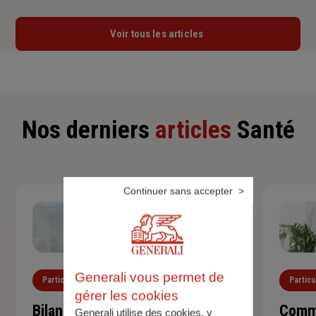
Voir tous les articles
Nos derniers
articles
Santé
Continuer sans accepter
Generali vous permet de
Particuliers
Santé
Particu
gérer les cookies
Bilan de santé de l'enfant :
Comme
Generali utilise des cookies, y