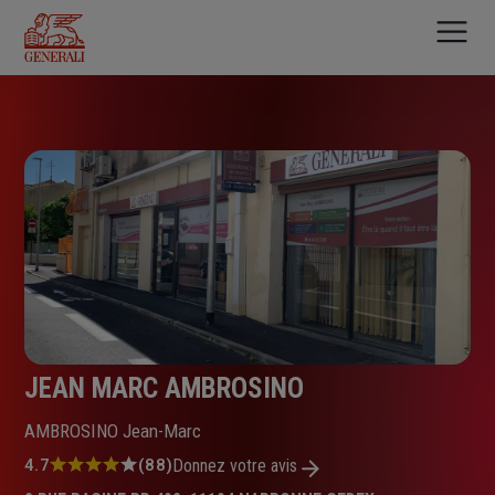
Aller
au
contenu
principal
JEAN MARC AMBROSINO
AMBROSINO Jean-Marc
Note
4.7
(88)
Donnez votre avis
: