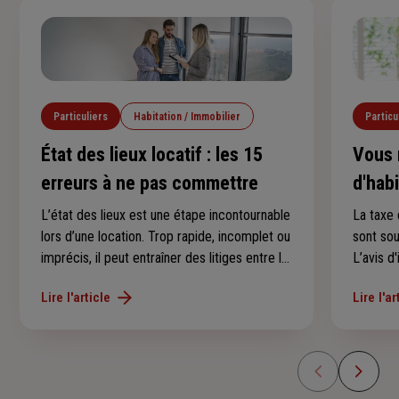
Particuliers
Habitation / Immobilier
Particu
État des lieux locatif : les 15
Vous 
erreurs à ne pas commettre
d'hab
conse
L’état des lieux est une étape incontournable
La taxe 
lors d’une location. Trop rapide, incomplet ou
sont so
imprécis, il peut entraîner des litiges entre le
L’avis d
locataire et le propriétaire, notamment au
au derni
Lire l'article
Lire l'ar
moment de récupérer le dépôt de garantie.
l’avez p
Voici les 15 erreurs les plus fréquentes à
savoir s
éviter.
en 2025 
d’imposi