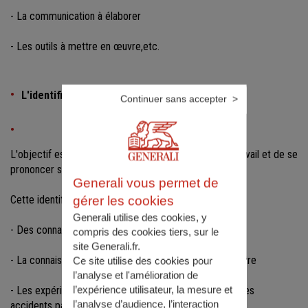
- La communication à élaborer
- Les outils à mettre en œuvre,etc.
L'identification des risques
Continuer sans accepter
L'objectif est de repérer les risques d'accidents du travail et de se
prononcer sur l'exposition aux dangers encourus.
Generali vous permet de
Cette identification peut se baser sur :
gérer les cookies
Generali utilise des cookies, y
- Des connaissances scientifiques et techniques
compris des cookies tiers, sur le
site Generali.fr.
- La connaissance et la réalisation potentielle d'un sinistre
Ce site utilise des cookies pour
l’analyse et l'amélioration de
l’expérience utilisateur, la mesure et
- Les expériences et les savoir-faire des participants, les
l’analyse d’audience, l’interaction
accidents passés,etc...