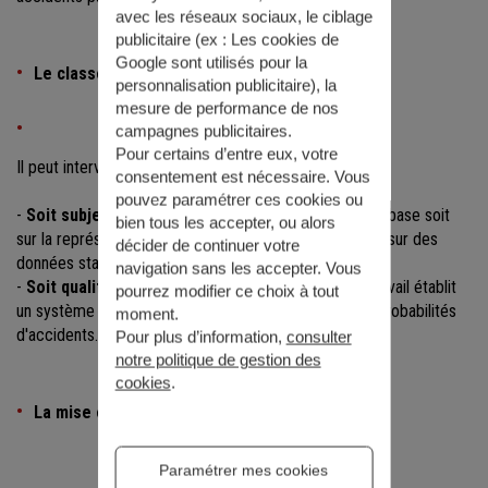
avec les réseaux sociaux, le ciblage
publicitaire (ex :
Les cookies de
Google sont utilisés pour la
Le classement des risques
personnalisation publicitaire
), la
mesure de performance de nos
campagnes publicitaires.
Pour certains d’entre eux, votre
Il peut intervenir de deux manières différentes :
consentement est nécessaire. Vous
pouvez paramétrer ces cookies ou
-
Soit subjectif ou objectif :
Le groupe de travail se base soit
bien tous les accepter, ou alors
sur la représentation que chacun se fait du risque, soit sur des
décider de continuer votre
données statistiques.
navigation sans les accepter. Vous
-
Soit qualitatif ou quantitatif :
Soit le groupe de travail établit
pourrez modifier ce choix à tout
un système comparatif, soit il effectue un calcul des probabilités
moment.
d'accidents.
Pour plus d’information,
consulter
notre politique de gestion des
cookies
.
La mise en place d'actions de prévention
Paramétrer mes cookies