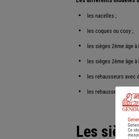
les nacelles ;
les coques ou cosy ;
les sièges 2ème âge à 
les sièges 2ème âge à b
les rehausseurs avec d
les rehausseurs sans d
Gener
Genera
Les sièges
Ce sit
mesure