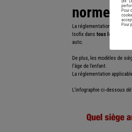
(ex :
L
perfo
norme Iso
Pour c
cookie
accept
Pour p
La réglementation a connu u
Isofix dans
tous les véhicu
auto.
De plus, les modèles de siè
l'âge de l’enfant.
La réglementation applicabl
L’infographie ci-dessous dét