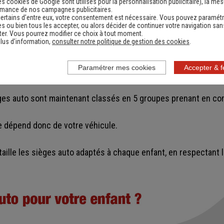
es cookies de Google sont utilisés pour la personnalisation publicitaire
), la me
rmance de nos campagnes publicitaires.
fix
ertains d’entre eux, votre consentement est nécessaire. Vous pouvez paramétr
s ou bien tous les accepter, ou alors décider de continuer votre navigation san
er. Vous pourrez modifier ce choix à tout moment.
lus d’information,
consulter notre politique de gestion des cookies
.
ne évolution importante avec la norme R129, dite IsoSize. Cell
les mis en vente après 2011
. Il s’agit d’un système d’attaches
Paramétrer mes cookies
Accepter & 
ges auto sont maintenant classés en 5 groupes prenant en compt
e dépend donc de votre véhicule.
aille les sièges auto adaptés à chaque enfant, en respectant l