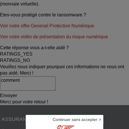
(monnaie virtuelle).
Etes-vous protégé contre le ransomware ?
Voir notre offre Generali Protection Numérique
Voir notre vidéo de présentation du risque numérique
Cette réponse vous a-t-elle aidé ?
RATINGS_YES
RATINGS_NO
Veuillez nous indiquer pourquoi ces informations ne vous ont
pas aidé. Merci !
Envoyer
Merci pour votre retour !
ASSURANCES
Continuer sans accepter