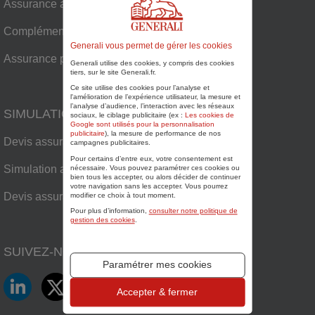
Assurance auto
Complémentaire santé senior
Generali vous permet de gérer les cookies
Assurance plaisance
Generali utilise des cookies, y compris des cookies
tiers, sur le site Generali.fr.
Ce site utilise des cookies pour l’analyse et
l'amélioration de l’expérience utilisateur, la mesure et
l’analyse d’audience, l’interaction avec les réseaux
SIMULATIONS
sociaux, le ciblage publicitaire (ex :
Les cookies de
Google sont utilisés pour la personnalisation
publicitaire
), la mesure de performance de nos
Devis assurance habitation
campagnes publicitaires.
Pour certains d’entre eux, votre consentement est
Simulation assurance auto
nécessaire. Vous pouvez paramétrer ces cookies ou
bien tous les accepter, ou alors décider de continuer
votre navigation sans les accepter. Vous pourrez
Devis assurance plaisance
modifier ce choix à tout moment.
Pour plus d’information,
consulter notre politique de
gestion des cookies
.
SUIVEZ-NOUS SUR
Paramétrer mes cookies
LinkedIn
Twitter
Facebook
YouTube
Accepter & fermer