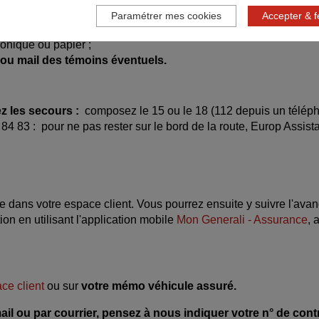
Paramétrer mes cookies
Accepter & 
eur de l'autre véhicule :
ronique ou papier ;
ne ou mail des témoins éventuels.
ez les secours :
composez le 15 ou le 18 (112 depuis un téléph
84 83 : pour ne pas rester sur le bord de la route, Europ Assist
e dans votre espace client. Vous pourrez ensuite y suivre l'ava
on en utilisant l'application mobile
Mon Generali - Assurance
, 
ace client
ou sur
votre mémo véhicule assuré.
il ou par courrier, pensez à nous indiquer votre n° de contr