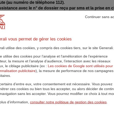
oute (au numéro de téléphone 112).
assistance avec le n° de dossier reçu par sms et la prise en 
alors
vous devrez faire l’avance du règlement du dépannage
Continuer sans a
 hauteur de 300 €.
ez moi : à partir de quelle distanc
t-elle ?
rali vous permet de gérer les cookies
li utilise des cookies, y compris des cookies tiers, sur le site Generali.f
, à cause d'un accident, d'une panne de batterie, d'une crevais
enons à toute heure et en tout lieu pour vous dépanner, même e
te utilise des cookies pour l’analyse et l'amélioration de l’expérience
sateur, la mesure et l’analyse d’audience, l’interaction avec les réseaux
ccident ?
x, le ciblage publicitaire (ex :
Les cookies de Google sont utilisés pour 
nnalisation publicitaire
), la mesure de performance de nos campagnes
itaires.
certains d’entre eux, votre consentement est nécessaire. Vous pouvez
étrer ces cookies ou bien tous les accepter, ou alors décider de conti
 navigation sans les accepter. Vous pourrez modifier ce choix à tout m
zone plus visible ;
passagers, munis de vos gilets de sécurité. Mettez-vous en sécur
plus d’information,
consulter notre politique de gestion des cookies
.
es de votre voiture.