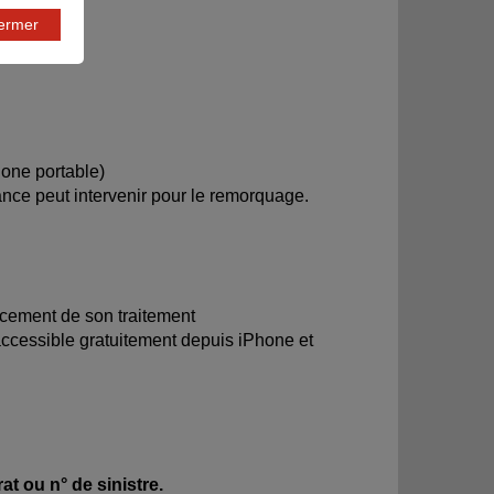
fermer
one portable)
ance peut intervenir pour le remorquage.
ncement de son traitement
accessible gratuitement depuis iPhone et
at ou n° de sinistre.