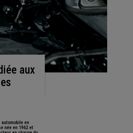
les
e automobile en
e née en 1962 et
ecteur en charge du