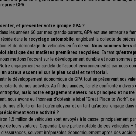
treprise GPA.
senter, et présenter votre groupe GPA ?
dans les années 60 par mes grands-parents,
GPA
est une entreprise famil
é réside dans le
recyclage automobile
,
englobant
la collecte de pièces 
tion et de démontage de véhicules en fin de vie.
Nous sommes fiers d
loi ainsi que des matières premières recyclées
. En tant qu'
entrep
, nous mettons l'accent sur le développement durable et nous sommes 
l. Notre engagement va au-delà de l'aspect environnemental, car nous c
e
un acteur essentiel sur le plan social et territorial.
antir le développement économique de GPA tout en préservant nos vale
onstante de nos activités. Au fil des années, j'ai été confronté à divers 
 entreprise,
mais notre engagement envers nos principes et notre i
t, nous avons eu l'honneur d'obtenir le label "Great Place to Work", ce
 de nos efforts en tant qu'employeur et en tant qu'acteur engagé dans
 précisément votre activité ?
ron 1,5 million de véhicules sont envoyés à la casse, principalement par
ge de leurs voitures. Cependant, une partie notable de ces véhicules – 
 d'assurances, souvent irréparables économiquement après des accide