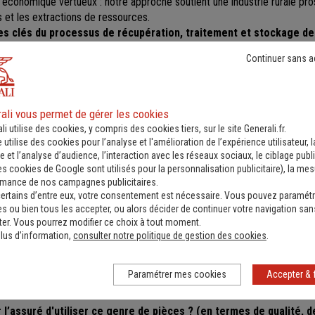
 économique vertueux : notre approche soutient une industrie rurale pro
 et les extractions de ressources.
es clés du processus de récupération, traitement et stockage d
le traitement et le stockage des pièces suivent une séquence inversée d
Continuer sans a
d'un processus de fabrication automobile où les pièces sont ajoutées les
nts au fur et à mesure. Le processus se déroule en 8 postes successif
mportance. D'abord, le poste où on enlève les ouvrants (portes, capots). I
tographiés et scannés pour être envoyés aux garagistes. Et le second p
ali vous permet de gérer les cookies
te à démonter les pièces mécaniques qui sont ensuite nettoyées et rén
li utilise des cookies, y compris des cookies tiers, sur le site Generali.fr.
ses en circulation.
e utilise des cookies pour l’analyse et l'amélioration de l’expérience utilisateur, l
té, démarré et soumis à diverses vérifications. En cas de défail
 et l’analyse d’audience, l’interaction avec les réseaux sociaux, le ciblage publi
es cookies de Google sont utilisés pour la personnalisation publicitaire
), la me
able, le moteur est remis en état.
rmance de nos campagnes publicitaires.
nt-elles certifiées et conditionnées afin d'assurer leur qualité 
ertains d’entre eux, votre consentement est nécessaire. Vous pouvez paramétr
méticuleux ! Les pièces subissent une double vérification pour garantir 
s ou bien tous les accepter, ou alors décider de continuer votre navigation san
 en amont, puis un contrôle après la préparation, nettoyage et emballag
er. Vous pourrez modifier ce choix à tout moment.
 sont garanties deux ans et doivent être expédiées en parfait état.
lus d’information,
consulter notre politique de gestion des cookies
.
s pour la traçabilité, les pièces sont désormais marquées avec 
 le sceau qualité GPA
. Chaque étiquette est équipée d'un QR code, a
Paramétrer mes cookies
Accepter & 
outes les informations du véhicule. Cette méthode renforce la confiance
r l’assuré d'utiliser ce genre de pièces ? (en termes de qualité, de