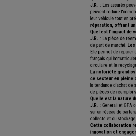
J.R.
: Les assurés peuve
peuvent réduire l'immobi
leur véhicule tout en pr
réparation, offrant un
Quel est l’impact de v
J.R.
: La pièce de réem
de part de marché.
Les 
Elle permet de réparer d
français qui immatricule
circulaire et le recyclag
La notoriété grandiss
ce secteur en pleine 
la tendance d'achat de 
de pièces de réemploi s
Quelle est la nature d
J.R.
: Generali et GPA o
sur un réseau de partena
collecte et du stockage
Cette collaboration r
innovation et engage