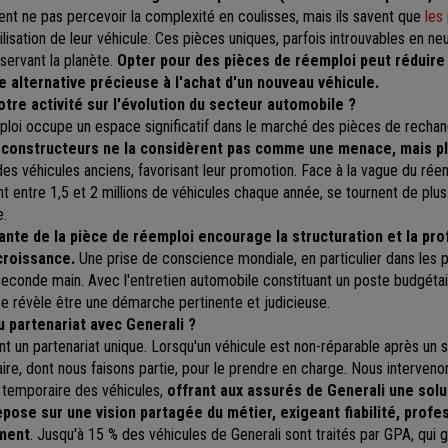
nt ne pas percevoir la complexité en coulisses, mais ils savent que
les
lisation de leur véhicule. Ces pièces uniques, parfois introuvables en ne
éservant la planète
.
Opter pour des pièces de réemploi peut réduire
e alternative précieuse à l'achat d'un nouveau véhicule.
otre activité sur l'évolution du secteur automobile ?
ploi occupe un espace significatif dans le marché des pièces de rechan
constructeurs ne la considèrent pas comme une menace, mais p
es véhicules anciens, favorisant leur promotion. Face à la vague du rée
nt entre 1,5 et 2 millions de véhicules chaque année, se tournent de plu
e.
ante de la pièce de réemploi encourage la structuration et la pro
croissance.
Une prise de conscience mondiale, en particulier dans les 
seconde main. Avec l'entretien automobile constituant un poste budgétair
e révèle être une démarche pertinente et judicieuse.
u partenariat avec Generali ?
nt un partenariat unique. Lorsqu'un véhicule est non-réparable après un si
ire, dont nous faisons partie, pour le prendre en charge. Nous intervenon
 temporaire des véhicules,
offrant aux assurés de Generali une solu
epose sur une vision partagée du métier, exigeant fiabilité, profe
ment
.
Jusqu'à 15 % des véhicules de Generali sont traités par GPA, qui 