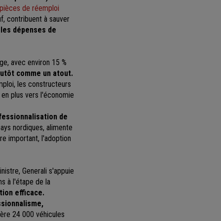
 pièces de réemploi
uf,
contribuent à sauver
 les dépenses de
ge, avec environ 15 %
lutôt comme un atout.
mploi, les constructeurs
s en plus vers l'économie
fessionnalisation de
pays nordiques, alimente
e important, l'adoption
nistre, Generali s'appuie
s à l'étape de la
tion efficace.
ssionnalisme,
gère 24 000 véhicules