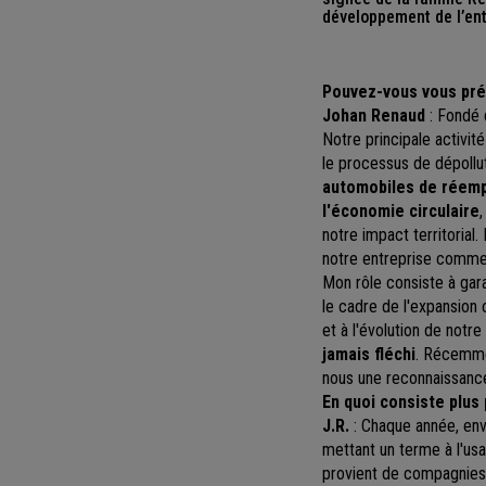
développement de l’en
Pouvez-vous vous pré
Johan Renaud
: Fondé 
Notre principale activit
le processus de dépollu
automobiles de réemp
l'économie circulaire
notre impact territoria
notre entreprise comm
Mon rôle consiste à gar
le cadre de l'expansion c
et à l'évolution de notre
jamais fléchi
. Récemmen
nous une reconnaissance
En quoi consiste plus
J.R.
: Chaque année, envi
mettant un terme à l'usa
provient de compagnies