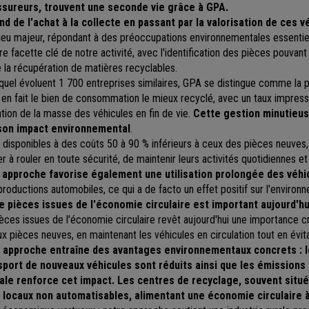
ssureurs, trouvent une seconde vie grâce à GPA.
d de l'achat à la collecte en passant par la valorisation de ces vé
jeu majeur, répondant à des préoccupations environnementales essentiell
re facette clé de
notre
activité, avec l'identification des pièces pouva
e la récupération de matières recyclables.
quel évoluent 1 700 entreprises similaires, GPA se distingue comme la pl
t en fait le bien de consommation le mieux recyclé, avec un taux impres
ation de la masse des véhicules en fin de vie.
Cette gestion minutieuse
son impact environnemental
.
 disponibles à des coûts 50 à 90 % inférieurs à ceux des pièces neuves
 à rouler en toute sécurité, de maintenir leurs activités quotidiennes et
e
approche favorise également une utilisation prolongée des véhi
roductions automobiles, ce qui a de facto un effet positif sur l'environ
 pièces issues de l'économie circulaire est important aujourd'hu
ces issues de l'économie circulaire revêt aujourd'hui une importance cru
aux pièces neuves, en maintenant les véhicules en circulation tout en évit
 approche entraîne des avantages environnementaux concrets : l
nsport de nouveaux véhicules sont réduits ainsi que les émission
iale renforce cet impact. Les centres de recyclage, souvent situé
locaux non automatisables, alimentant une économie circulaire à 