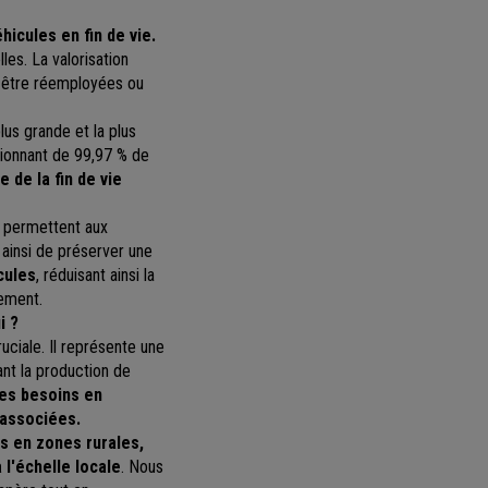
hicules en fin de vie.
es. La valorisation
nt être réemployées ou
us grande et la plus
sionnant de 99,97 % de
 de la fin de vie
, permettent aux
 ainsi de préserver une
cules
, réduisant ainsi la
nement.
i ?
ciale. Il représente une
ant la production de
es besoins en
s associées.
s en zones rurales,
l'échelle locale
. Nous