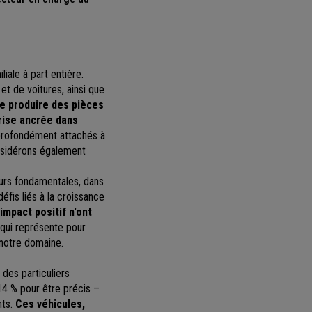
iale à part entière.
et de voitures, ainsi que
e produire des pièces
rise ancrée dans
profondément attachés à
onsidérons également
urs fondamentales, dans
défis liés à la croissance
mpact positif n'ont
 qui représente pour
 notre domaine.
 des particuliers
14 % pour être précis –
nts.
Ces véhicules,