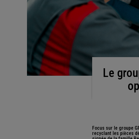
Le groupe GPA, une belle initiative dédiée aux
op
Focus sur le groupe GP
recyclant les pièces 
signée de la famille R