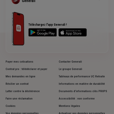
Generali
Simulation assurance de prêt immobilier
Qui sommes nous ?
Devis assurance chien ou chat
Rendements fonds euros Generali
Accessibilité sourds et malentendants
Avis clients Generali
Téléchargez l'app Generali !
Payer mes cotisations
Contacter Generali
Contrat pro : télédéclarer et payer
Le groupe Generali
Mes demandes en ligne
Tableaux de performance UC Retraite
Résilier un contrat
Informations en matière de durabilité
Lutter contre la déshérence
Documents d'informations clés PRIIPS
Faire une réclamation
Accessibilité : non conforme
Cookies
Mentions légales
Vos données personnelles
Actualiser vos données personnelles