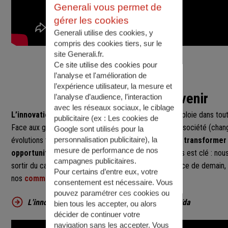
Generali vous permet de
gérer les cookies
Generali utilise des cookies, y
compris des cookies tiers, sur le
site Generali.fr.
Ce site utilise des cookies pour
l’analyse et l'amélioration de
l’expérience utilisateur, la mesure et
3. Préparer l’avenir
l’analyse d’audience, l’interaction
avec les réseaux sociaux, le ciblage
L’innovation
est au cœur de notre stratégie et se déploie dans tout
publicitaire (ex :
Les cookies de
Face aux grands enjeux qui touchent l’ensemble de la société (chan
Google sont utilisés pour la
personnalisation publicitaire
), la
évolutions technologiques, etc.), notre objectif est de
transformer 
mesure de performance de nos
opportunités
. Pour cela, le rôle de nos collaborateurs est clé : no
campagnes publicitaires.
sortir du cadre pour construire les solutions d’assurance de demain,
Pour certains d’entre eux, votre
nos
communautés
.
consentement est nécessaire. Vous
pouvez paramétrer ces cookies ou
L'innovation chez Generali : témoignage de Faïda
bien tous les accepter, ou alors
décider de continuer votre
navigation sans les accepter. Vous