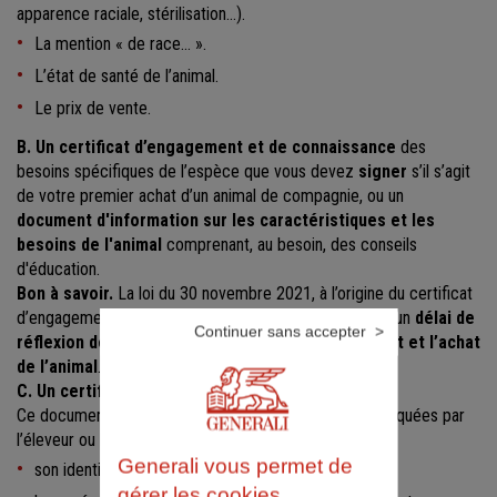
apparence raciale, stérilisation…).
La mention « de race… ».
L’état de santé de l’animal.
Le prix de vente.
B. Un certificat d’engagement et de connaissance
des
besoins spécifiques de l’espèce que vous devez
signer
s’il s’agit
de votre premier achat d’un animal de compagnie, ou un
document d'information sur les caractéristiques et les
besoins de l'animal
comprenant, au besoin, des conseils
d'éducation.
Bon à savoir.
La loi du 30 novembre 2021, à l’origine du certificat
d’engagement et de connaissance, impose également un
délai de
Continuer sans accepter
réflexion de 7 jours
entre la signature du certificat et l’achat
de l’animal
.
C. Un certificat vétérinaire
Ce document, établi à partir des informations communiquées par
l’éleveur ou le vendeur, doit notamment contenir :
Generali vous permet de
son identité, adresse et sa raison sociale ;
gérer les cookies