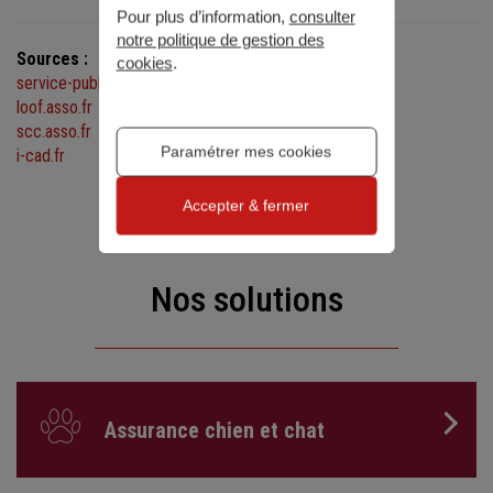
Pour plus d’information,
consulter
notre politique de gestion des
Sources :
cookies
.
service-public.fr
loof.asso.fr
scc.asso.fr
Paramétrer mes cookies
i-cad.fr
Accepter & fermer
Nos solutions
Assurance chien et chat