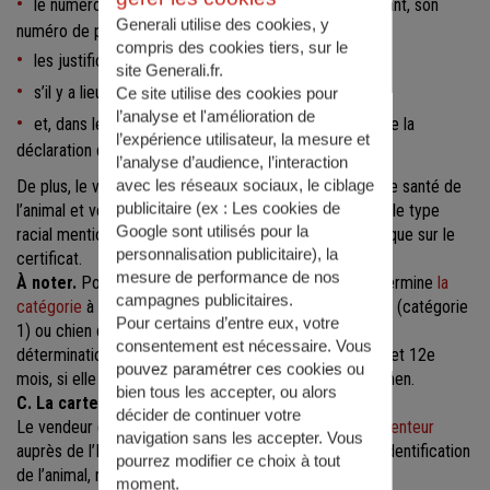
le numéro d'identification de l'animal et, le cas échéant, son
Generali utilise des cookies, y
numéro de passeport européen ;
compris des cookies tiers, sur le
les justificatifs des vaccinations réalisées ;
site Generali.fr.
s’il y a lieu, le certificat de stérilisation ;
Ce site utilise des cookies pour
l’analyse et l'amélioration de
et, dans le cas d’un chien ou chat de race, la copie de la
l’expérience utilisateur, la mesure et
déclaration de naissance inscrite au LOF ou LOOF.
l’analyse d’audience, l’interaction
avec les réseaux sociaux, le ciblage
De plus, le vétérinaire procède à un examen de l’état de santé de
publicitaire (ex :
Les cookies de
l’animal et vérifie la cohérence entre la morphologie et le type
Google sont utilisés pour la
racial mentionné à l'I-Cad. En cas d’incohérence, il l'indique sur le
personnalisation publicitaire
), la
certificat.
mesure de performance de nos
À noter.
Pour les chiens concernés, le vétérinaire détermine
la
campagnes publicitaires.
catégorie
à laquelle l’animal appartient : chien d'attaque (catégorie
Pour certains d’entre eux, votre
1) ou chien de garde et de défense (catégorie 2). Une
consentement est nécessaire. Vous
détermination morphologique est à prévoir entre le 8e et 12e
pouvez paramétrer ces cookies ou
mois, si elle n’est pas possible lors de ce premier examen.
bien tous les accepter, ou alors
C. La carte d’identification
décider de continuer votre
Le vendeur est tenu de
déclarer le changement de détenteur
navigation sans les accepter. Vous
auprès de l’I-Cad, qui vous enverra la nouvelle carte d’identification
pourrez modifier ce choix à tout
de l’animal, mentionnant vos coordonnées.
moment.