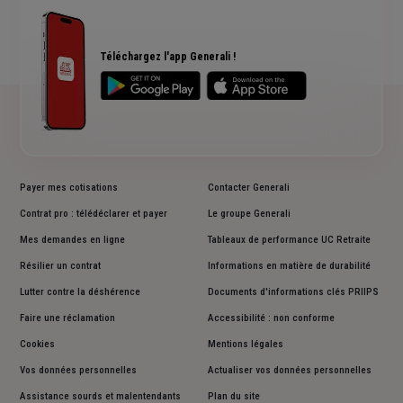
Qui sommes nous ?
Devis assurance chien ou chat
Rendements fonds euros Generali
Accessibilité sourds et malentendants
Avis clients Generali
Téléchargez l'app Generali !
Payer mes cotisations
Contacter Generali
Contrat pro : télédéclarer et payer
Le groupe Generali
Mes demandes en ligne
Tableaux de performance UC Retraite
Résilier un contrat
Informations en matière de durabilité
Lutter contre la déshérence
Documents d'informations clés PRIIPS
Faire une réclamation
Accessibilité : non conforme
Cookies
Mentions légales
Vos données personnelles
Actualiser vos données personnelles
Assistance sourds et malentendants
Plan du site