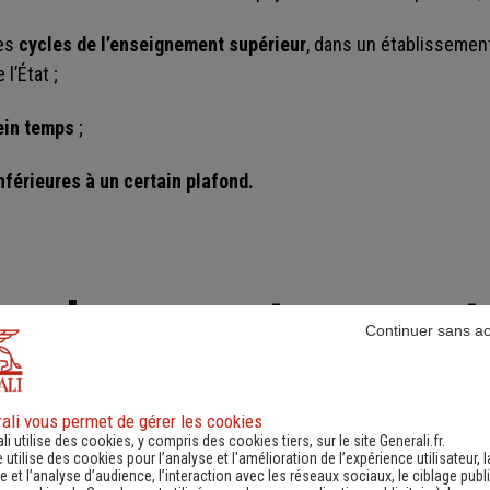
des
cycles de l’enseignement supérieur
, dans un établissement
l’État ;
ein temps
;
nférieures à un certain plafond.
nu des parents permet 
Continuer sans a
ali vous permet de gérer les cookies
li utilise des cookies, y compris des cookies tiers, sur le site Generali.fr.
 et des charges de sa famille, l’étudiant accumule un certai
e utilise des cookies pour l’analyse et l'amélioration de l’expérience utilisateur, l
s points de charge) qui permet de définir le plafond de ressou
 et l’analyse d’audience, l’interaction avec les réseaux sociaux, le ciblage publi