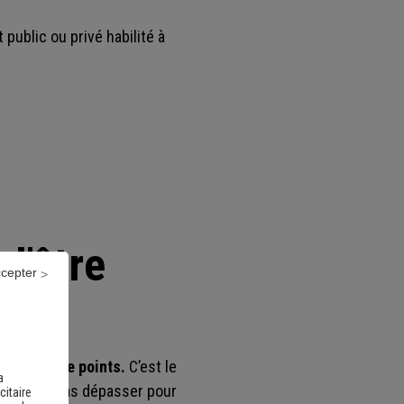
 public ou privé habilité à
d'être
ccepter
n nombre de points.
C’est le
a
rces à ne pas dépasser pour
citaire