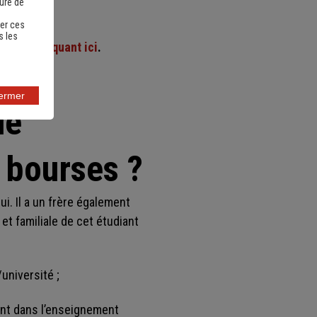
sure de
er ces
s les
/2027
en cliquant ici
.
fermer
de
 bourses ?
i. Il a un frère également
et familiale de cet étudiant
/université ;
iant dans l’enseignement