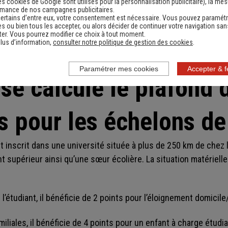
es cookies de Google sont utilisés pour la personnalisation publicitaire
), la me
rmance de nos campagnes publicitaires.
ertains d’entre eux, votre consentement est nécessaire. Vous pouvez paramétr
s ou bien tous les accepter, ou alors décider de continuer votre navigation san
s de ressources relatifs aux bourses étudiantes pour 2026
er. Vous pourrez modifier ce choix à tout moment.
lus d’information,
consulter notre politique de gestion des cookies
.
Paramétrer mes cookies
Accepter & 
e calcule le plafond 
s pour les échelons de
 inscrit dans une université située à plus de 250 km de chez lu
 supérieur ainsi qu’une sœur écolière. La situation matérielle 
l’étudiant, il bénéficie de 2 points pour l’éloignement domicile
miliales, il bénéficie de 4 points pour un enfant à charge étud