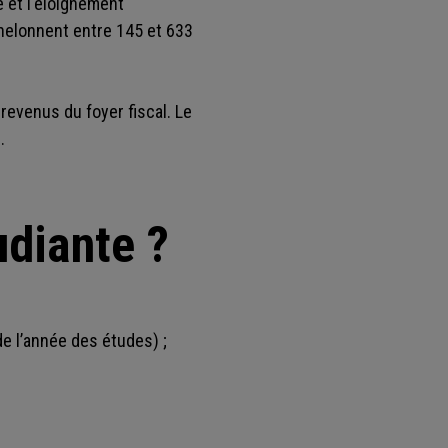
e et l'éloignement
chelonnent entre 145 et 633
revenus du foyer fiscal. Le
S
.
diante ?
 l’année des études) ;