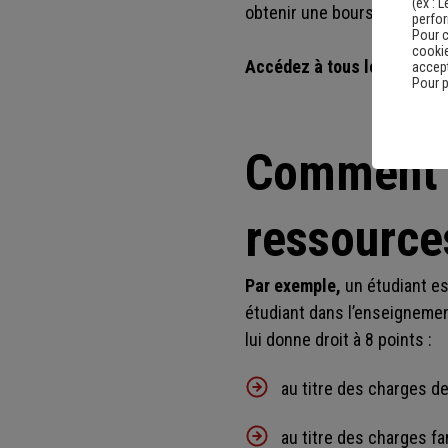
(ex :
L
obtenir une bourse.
perfo
Pour c
cookie
Accédez à tous les plafond
accept
Pour p
Comment s
ressource
Par exemple,
un étudiant est
étudiant dans l’enseignement
lui donne droit à 8 points :
au titre des charges de 
au titre des charges fa