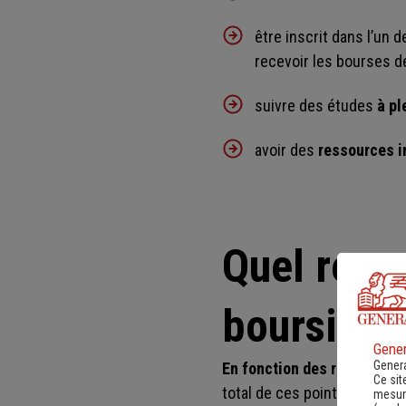
être inscrit dans l’un 
recevoir les bourses de 
suivre des études
à pl
avoir des
ressources i
Quel reve
boursier ?
Gener
Genera
En fonction des ressources
Ce sit
total de ces points (appelé
mesure