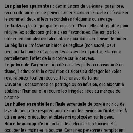
Les plantes apaisantes :
des infusions de valériane, passiflore,
camomille ou verveine peuvent aider à calmer l’anxiété et favoriser
le sommeil, deux effets secondaires fréquents du sevrage.
Le kudzu :
plante grimpante originaire d’Asie, elle est réputée pour
réduire les addictions grâce à ses flavonoïdes. Elle est parfois
utilisée en complément alimentaire pour diminuer l’envie de fumer.
La réglisse :
mâcher un bâton de réglisse (non sucré) peut
occuper la bouche et apaiser les envies de cigarette. Elle imite
partiellement l’effet de la nicotine sur le cerveau.
Le poivre de Cayenne
: Ajouté dans les plats ou consommé en
tisane, il stimulerait la circulation et aiderait à dégager les voies
respiratoires, tout en réduisant les envies de fumer.
L’avoine :
consommée en porridge ou en infusion, elle aiderait à
stabiliser l’humeur et à réduire les fringales liées au manque de
nicotine.
Les huiles essentielles
: l’huile essentielle de poivre noir ou de
lavande peut être respirée pour calmer les envies ou l’irritabilité. À
utiliser avec précaution et diluées si appliquées sur la peau.
Boire beaucoup d’eau :
cela aide à éliminer les toxines et à
occuper les mains et la bouche. Certaines personnes remplacent