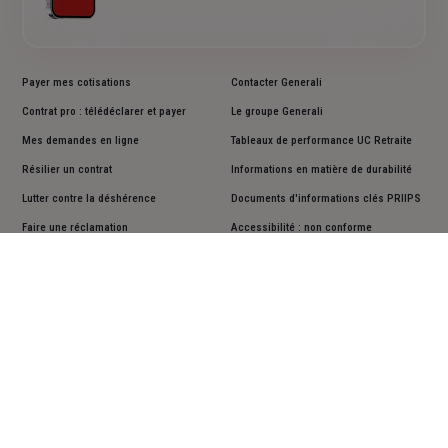
Payer mes cotisations
Contacter Generali
Contrat pro : télédéclarer et payer
Le groupe Generali
Mes demandes en ligne
Tableaux de performance UC Retraite
Résilier un contrat
Informations en matière de durabilité
Lutter contre la déshérence
Documents d'informations clés PRIIPS
Faire une réclamation
Accessibilité : non conforme
Cookies
Mentions légales
Vos données personnelles
Actualiser vos données personnelles
Assistance sourds et malentendants
Plan du site
Suivez-nous sur les réseaux sociaux