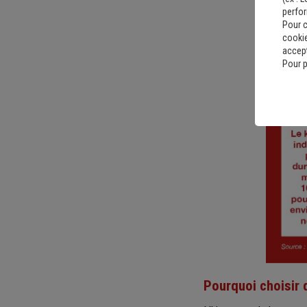
perfo
Pour c
cookie
accept
Pour p
Pourquoi choisir