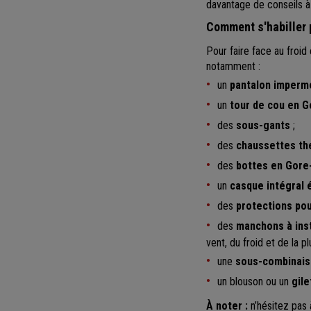
davantage de conseils à
Comment s'habiller p
Pour faire face au froid 
notamment :
un
pantalon impermé
un
tour de cou en 
des
sous-gants
;
des
chaussettes th
des
bottes en Gore
un
casque intégral 
des
protections po
des
manchons à inst
vent, du froid et de la plu
une
sous-combinai
un blouson ou un
gile
À noter :
n’hésitez pas