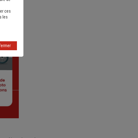
er ces
s les
fermer