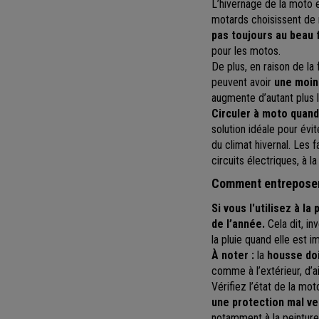
L’hivernage de la moto 
motards choisissent de n
pas toujours au beau 
pour les motos.
De plus, en raison de la
peuvent avoir
une moins
augmente d’autant plus 
Circuler à moto quand
solution idéale pour évi
du climat hivernal. Les
circuits électriques, à la
Comment entreposer 
Si vous l'utilisez à l
de l’année.
Cela dit, in
la pluie quand elle est 
À noter :
la
housse doi
comme à l’extérieur, d’ai
Vérifiez l’état de la mo
une protection mal ve
notamment à la peinture