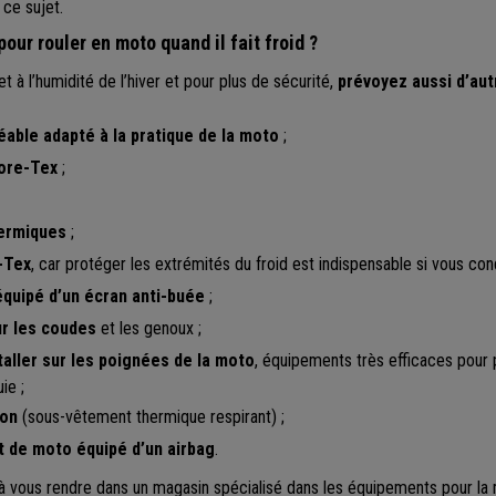
 ce sujet.
our rouler en moto quand il fait froid ?
et à l’humidité de l’hiver et pour plus de sécurité,
prévoyez aussi d’au
able adapté à la pratique de la moto
;
Gore-Tex
;
ermiques
;
-Tex
, car protéger les extrémités du froid est indispensable si vous con
équipé d’un écran anti-buée
;
ur les coudes
et les genoux ;
aller sur les poignées de la moto
, équipements très efficaces pour
ie ;
son
(sous-vêtement thermique respirant) ;
t de moto équipé d’un airbag
.
 à vous rendre dans un magasin spécialisé dans les équipements pour la m