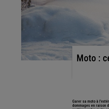
Moto : cet hiver, faut-il protéger ou ranger votre
Garer sa moto à l’exté
dommages en raison des