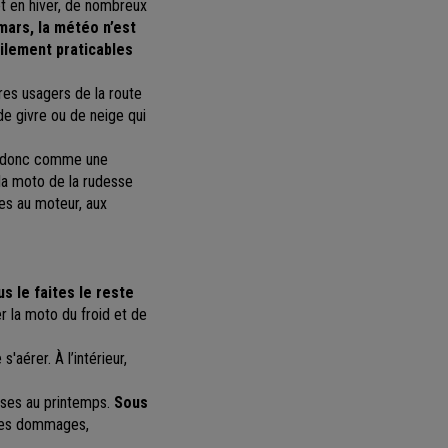
et en hiver, de nombreux
ars, la météo n’est
cilement praticables
tres usagers de la route
e givre ou de neige qui
ît donc comme une
 la moto de la rudesse
es au moteur, aux
s le faites le reste
r la moto du froid et de
'aérer. À l’intérieur,
rises au printemps.
Sous
 des dommages,