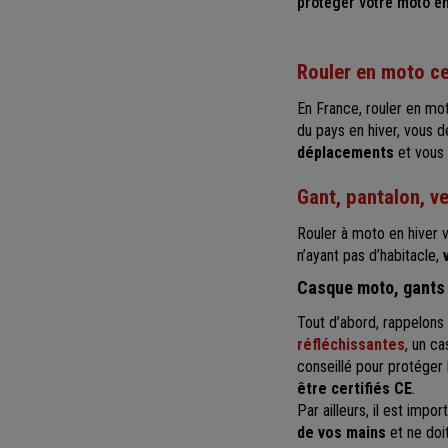
protéger votre moto en
Rouler en moto ce
En France, rouler en mot
du pays en hiver, vous 
déplacements
et vous 
Gant, pantalon, v
Rouler à moto en hiver v
n’ayant pas d’habitacle,
Casque moto, gants 
Tout d’abord, rappelons
réfléchissantes
, un c
conseillé pour protéger
être certifiés CE
.
Par ailleurs, il est impo
de vos mains
et ne doit