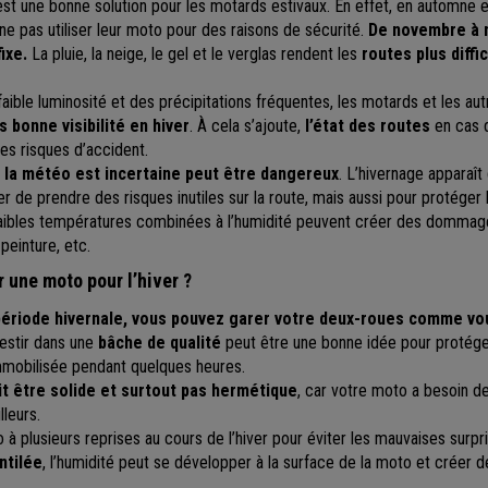
est une bonne solution pour les motards estivaux. En effet, en automne 
e pas utiliser leur moto pour des raisons de sécurité.
De novembre à m
fixe.
La pluie, la neige, le gel et le verglas rendent les
routes plus diffi
 faible luminosité et des précipitations fréquentes, les motards et les au
 bonne visibilité en hiver
. À cela s’ajoute,
l’état des routes
en cas d
les risques d’accident.
 la météo est incertaine peut être dangereux
. L’hivernage appara
ter de prendre des risques inutiles sur la route, mais aussi pour protéger
 faibles températures combinées à l’humidité peuvent créer des dommag
 peinture, etc.
une moto pour l’hiver ?
a période hivernale, vous pouvez garer votre deux-roues comme vou
vestir dans une
bâche de qualité
peut être une bonne idée pour protége
immobilisée pendant quelques heures.
t être solide et surtout pas hermétique
, car votre moto a besoin de s
lleurs.
to à plusieurs reprises au cours de l’hiver pour éviter les mauvaises surp
ntilée
, l’humidité peut se développer à la surface de la moto et créer
.