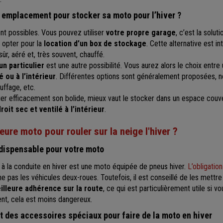
emplacement pour stocker sa moto pour l’hiver ?
ont possibles. Vous pouvez utiliser
votre propre garage
, c’est la solut
opter pour la
location d’un box de stockage
. Cette alternative est i
ûr, aéré et, très souvent, chauffé.
n particulier
est une autre possibilité. Vous aurez alors le choix entre
é ou à l’intérieur
. Différentes options sont généralement proposées, 
uffage, etc.
r efficacement son bolide, mieux vaut le stocker dans un espace couve
oit sec et ventilé à l’intérieur
.
leure moto pour rouler sur la neige l'hiver ?
indispensable pour votre moto
 à la conduite en hiver est une moto équipée de pneus hiver.
L’obligation
 pas les véhicules deux-roues. Toutefois, il est conseillé de les mettre 
illeure adhérence sur la route
, ce qui est particulièrement utile si v
nt, cela est moins dangereux.
t des accessoires spéciaux pour faire de la moto en hiver