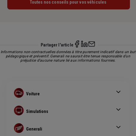
Toutes nos conseils pour vos véhicules
Partager l'article
Informations non-contractuelles données à titre purement indicatif dans un but
pédagogique et préventif. Generali ne saurait être tenue responsable d'un
préjudice d'aucune nature lié aux informations fournies.
Voiture
Assurance auto
Assurance au kilomètre
Simulations
Assurance remorque
Devis assurance auto
Bonus-malus
Devis assurance habitation
Generali
Simulation assurance de prêt immobilier