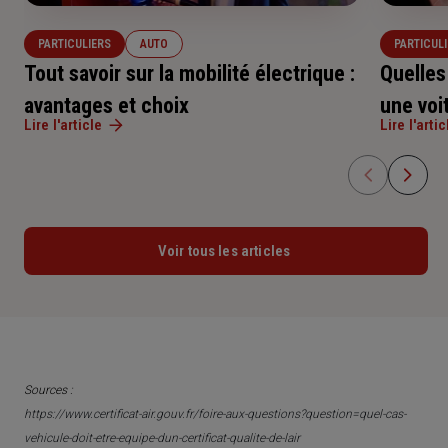
PARTICULIERS
AUTO
PARTICUL
Tout savoir sur la mobilité électrique :
Quelles
avantages et choix
une voi
Lire l'article
Lire l'artic
Voir tous les articles
Sources :
https://www.certificat-air.gouv.fr/foire-aux-questions?question=quel-cas-
vehicule-doit-etre-equipe-dun-certificat-qualite-de-lair