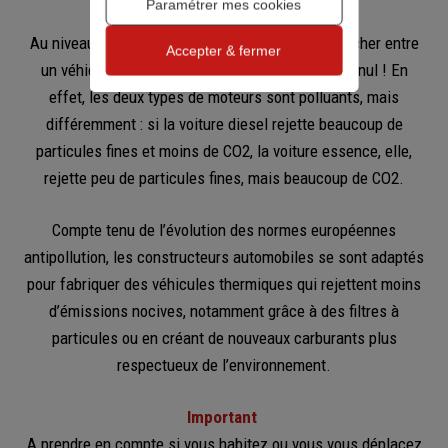
Paramétrer mes cookies
Au niveau de l’impact écologique, difficile de trancher entre
Accepter & fermer
un véhicule à moteur essence ou diesel : match nul ! En
effet, les deux types de moteurs sont polluants, mais
différemment : si la voiture diesel rejette beaucoup de
particules fines et moins de CO2, la voiture essence, elle,
rejette peu de particules fines, mais beaucoup de CO2.
Compte tenu de l’évolution des normes européennes
antipollution, les constructeurs automobiles se sont adaptés
pour fabriquer des véhicules thermiques qui rejettent moins
d’émissions nocives, notamment grâce à des filtres à
particules ou en créant de nouveaux carburants plus
respectueux de l’environnement.
Important
A prendre en compte si vous habitez ou vous vous déplacez