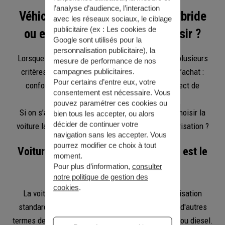
l’analyse d’audience, l’interaction
Véhicule à moteur thermique, hybride
avec les réseaux sociaux, le ciblage
publicitaire (ex :
Les cookies de
ou encore électrique : que choisir ?
Google sont utilisés pour la
personnalisation publicitaire
), la
Lorsque l’on souhaite acquérir un véhicule neuf, plusieurs
mesure de performance de nos
critères rentrent en compte dans le processus d’achat :
campagnes publicitaires.
Pour certains d’entre eux, votre
confort, budget, entretien et désormais le respect de
consentement est nécessaire. Vous
l’environnement.
pouvez paramétrer ces cookies ou
Si on s’attarde sur ce dernier critère, comment choisir la
bien tous les accepter, ou alors
décider de continuer votre
voiture la moins polluante selon le choix de motorisation ?
navigation sans les accepter. Vous
pourrez modifier ce choix à tout
Voitures à essence ou diesel : lequel est le
moment.
moins polluant ?
Pour plus d’information,
consulter
notre politique de gestion des
cookies
.
La voiture à moteur thermique désigne la motorisation
standard des véhicules traditionnels. Il s'agit en d'autres
termes des voitures dotées de moteurs à essence ou diesel.