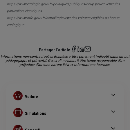
https://www.ecologie.gouv.fr/politiques-publiques/coup-pouce-vehicules-
particuliers-electriques
https://www.info.gouv.fr/actualite/la-liste-des-voitures-eligibles-au-bonus-
ecologique
Partager l'article
Informations non-contractuelles données à titre purement indicatif dans un but
pédagogique et préventif. Generali ne saurait être tenue responsable d'un
préjudice d'aucune nature lié aux informations fournies.
Voiture
Assurance auto
Assurance au kilomètre
Simulations
Assurance remorque
Devis assurance auto
Bonus-malus
Devis assurance habitation