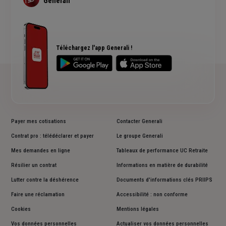
Generali
Simulation assurance de prêt immobilier
Actualité auto
Devis assurance bateau
FAQ assurance auto
Avis Generali
Plan du site
Téléchargez l'app Generali !
Payer mes cotisations
Contacter Generali
Contrat pro : télédéclarer et payer
Le groupe Generali
Mes demandes en ligne
Tableaux de performance UC Retraite
Résilier un contrat
Informations en matière de durabilité
Lutter contre la déshérence
Documents d'informations clés PRIIPS
Faire une réclamation
Accessibilité : non conforme
Cookies
Mentions légales
Vos données personnelles
Actualiser vos données personnelles