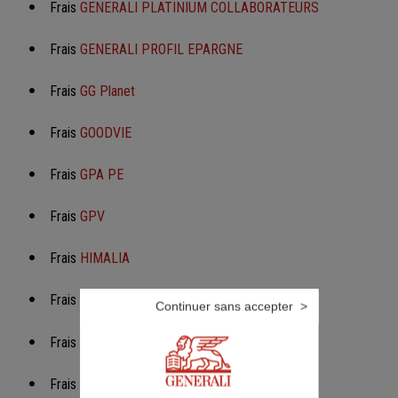
Frais
GENERALI PLATINIUM COLLABORATEURS
Frais
GENERALI PROFIL EPARGNE
Frais
GG Planet
Frais
GOODVIE
Frais
GPA PE
Frais
GPV
Frais
HIMALIA
Frais
HIMALIA FOURGOUS
Continuer sans accepter
Frais
HIMALIA CAPITALISATION
Frais
HIMALIA PATRIMOINE