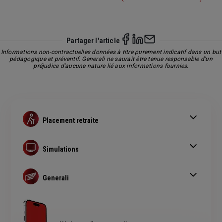
Partager l'article
Informations non-contractuelles données à titre purement indicatif dans un but
pédagogique et préventif. Generali ne saurait être tenue responsable d'un
préjudice d'aucune nature lié aux informations fournies.
Placement retraite
Frais des contrats d'épargne retraite
Epargner pour la retraite
Simulations
Pension de reversion et remariage
Devis assurance emprunteur
Paiement de la maison de retraite
Devis assurance habitation
Generali
Devis assurance auto
Actualité de la retraite
Devis assurance bateau
Epargne retraite
FAQ retraite