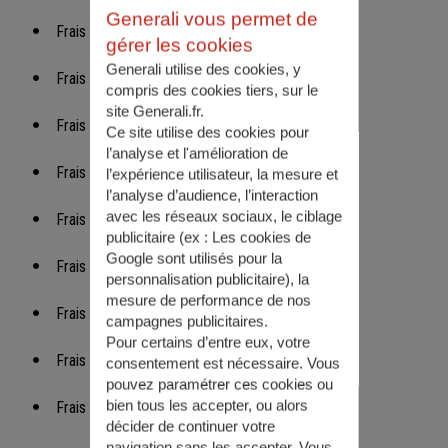
Generali vous permet de
Frais
HIMALIA PATRIMOINE CAPITALISATION
gérer les cookies
Generali utilise des cookies, y
Frais
IP CAPI
compris des cookies tiers, sur le
site Generali.fr.
Frais
IP VIE
Ce site utilise des cookies pour
l’analyse et l'amélioration de
Frais
KAORI VIE
l’expérience utilisateur, la mesure et
l’analyse d’audience, l’interaction
avec les réseaux sociaux, le ciblage
Frais
KAORI CAPITALISATION
publicitaire (ex :
Les cookies de
Google sont utilisés pour la
Frais
L'EPARGNE GENERALI PLATINIUM
personnalisation publicitaire
), la
mesure de performance de nos
Frais
L'EPARGNE GENERALI PLATINIUM CAPI
campagnes publicitaires.
Pour certains d’entre eux, votre
Frais
LINXEA CAPITALISATION
consentement est nécessaire. Vous
pouvez paramétrer ces cookies ou
bien tous les accepter, ou alors
Frais
LINXEA VIE
décider de continuer votre
navigation sans les accepter. Vous