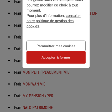
Frais
MAIF AVENIR PATRIMOINE
pourrez modifier ce choix à tout
moment.
Frais
MEILLEURTAUX ALLOCATION CAPITALISATION
Pour plus d’information,
consulter
notre politique de gestion des
Frais
MEILLEURTAUX ALLOCATION VIE
cookies
.
Frais
MON PARTENAIRE ASSURANCE VIE
Paramétrer mes cookies
Frais
MON PLACEMENT CAPI
Accepter & fermer
Frais
MONABANQ VIE PREMIUM
Frais
MON PETIT PLACEMENT VIE
Frais
MONIWAN VIE
Frais
MY PENSION xPER
Frais
NALO PATRIMOINE