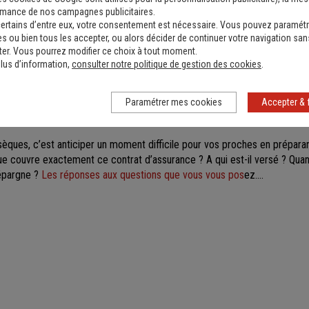
siers dédiés :
rmance de nos campagnes publicitaires.
ertains d’entre eux, votre consentement est nécessaire. Vous pouvez paramétr
démarches administratives le 1er mois du décès d'un
s ou bien tous les accepter, ou alors décider de continuer votre navigation san
er. Vous pourrez modifier ce choix à tout moment.
ît, il faut très rapidement tenter de gérer au mieux cette épreuve. En d
lus d’information,
consulter notre politique de gestion des cookies
.
ches administratives sont nombreuses et elles doivent être effectuée
Paramétrer mes cookies
Accepter & 
ement de vos obsèques en toute sérénité
èques, c’est anticiper un moment difficile pour vos proches en préparan
couvre exactement ce contrat d’assurance ? A qui est-il versé ? Quand
 épargne ?
Les réponses aux questions que vous vous pos
ez....