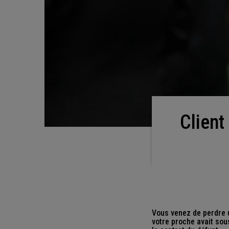
Client Generali : décès d'un proche, quelles
Vous venez de perdre u
votre proche avait sou