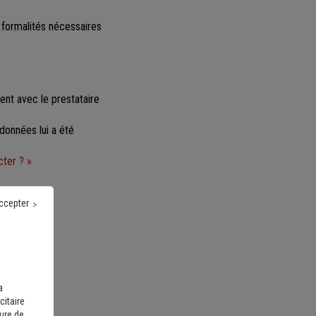
s formalités nécessaires
ent avec le prestataire
données lui a été
cter ? »
race :
ccepter
esdepots.fr/
.
a
citaire
sure de