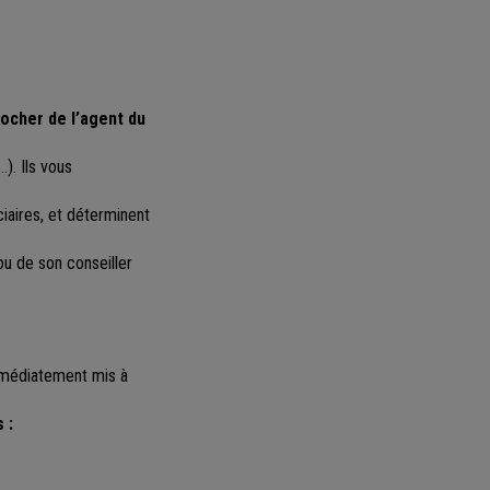
ocher de l’agent du
). Ils vous
iciaires, et déterminent
ou de son conseiller
immédiatement mis à
 :