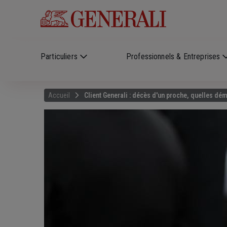
Skip to main content
?
i
Particuliers
Professionnels & Entreprises
Accueil
Client Generali : décès d'un proche, quelles dé