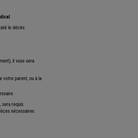
dical
.
taté le décès.
ent), il vous sera
 votre parent, ou à la
essaire.
 sera requis.
pièces nécessaires.