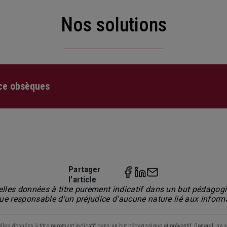
Nos solutions
ce obsèques
Partager
l'article
lles données à titre purement indicatif dans un but pédagogiq
nue responsable d'un préjudice d'aucune nature lié aux inform
lles données à titre purement indicatif dans un but pédagogique et préventif. Generali ne s