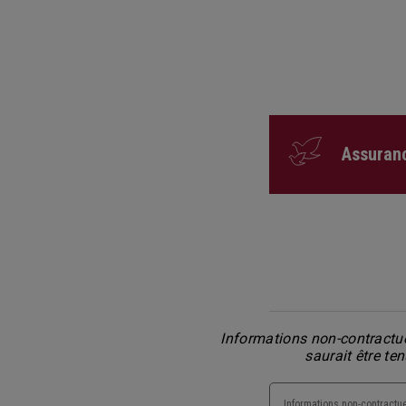
Assuran
Informations non-contractue
saurait être te
Informations non-contractue