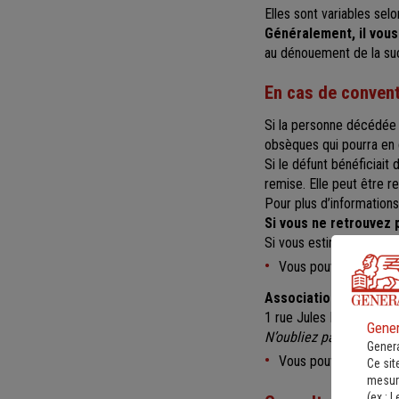
Elles sont variables selo
Généralement, il vous
au dénouement de la su
En cas de conven
Si la personne décédée 
obsèques qui pourra en g
Si le défunt bénéficiait 
remise. Elle peut être r
Pour plus d’informations
Si vous ne retrouvez 
Si vous estimez qu’un co
Vous pouvez faire un
Association pour la G
1 rue Jules Lefebvre 7
Gener
N’oubliez pas de joindr
Genera
Vous pouvez égalem
Ce sit
mesure
(ex :
L