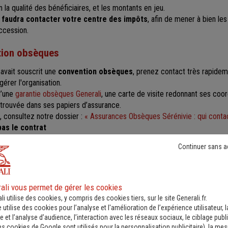
n la qualité des bénéficiaires, et les montants en jeu.
 faudra contacter votre centre des impôts
, afin de mener à bien le
ccession.
tion obsèques
avait souscrit une
convention obsèques
, prenez contact très rapidem
érer l'organisation.
d’une
garantie obsèques Generali
, une carte de visite redonnant ses coor
etrouvée dans ses papiers d’assurance.
, consultez notre dossier :
« Assurances Obsèques Sérénivie : qui conta
pas le contrat
ntrat d'assurance vie a été souscrit mais que vous n’en retrouvez pas t
Continuer sans a
e
demande auprès de l'AGIRA :
estion des Informations sur le Risque en Assurance (AGIRA)
5341 Paris Cedex 09
ali vous permet de gérer les cookies
e un acte de décès.
li utilise des cookies, y compris des cookies tiers, sur le site Generali.fr.
ent
faire une recherche, gratuite,
sur le site :
https://ciclade.caissed
e utilise des cookies pour l’analyse et l'amélioration de l’expérience utilisateur, l
 et l’analyse d’audience, l’interaction avec les réseaux sociaux, le ciblage publi
es cookies de Google sont utilisés pour la personnalisation publicitaire
), la me