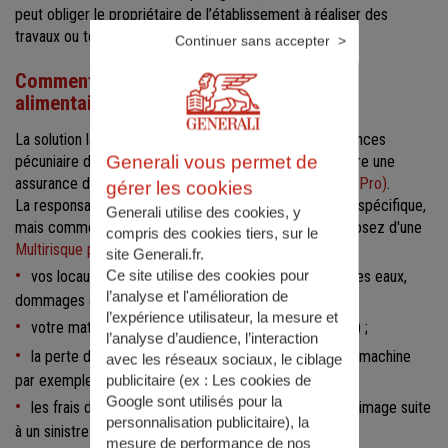
peut obliger le propriétaire de l’établissement à réaliser des
travaux ou tout simplement à fermer.
Continuer sans accepter
Comment couvrir le risque d'intoxication
alimentaire ?
La solution la plus simple pour faire face aux conséquences
Generali vous permet de
pécuniaire d’une intoxication alimentaire est de souscrire une
assurance de
Responsabilité civile professionnelle (RC Pro)
.
gérer les cookies
La responsabilité civile peut être souscrite par contrat spécifique,
Generali utilise des cookies, y
mais comme la majorité des professionnels, vous disposez d'une
compris des cookies tiers, sur le
Multirisque professionnelle
qui en plus de garantir :
site Generali.fr.
Ce site utilise des cookies pour
vos locaux contre divers sinistres (incendie, dégât des eaux,
l’analyse et l'amélioration de
dommages électriques, etc.) ;
l’expérience utilisateur, la mesure et
votre matériel (fours, table de cuisson, mobilier, etc.) ;
l’analyse d’audience, l’interaction
la perte d'exploitation à la suite d'un sinistre (bris de machine
avec les réseaux sociaux, le ciblage
par exemple) ;
publicitaire (ex :
Les cookies de
Google sont utilisés pour la
les frais de communication en cas d'atteinte à votre image suite
personnalisation publicitaire
), la
à un sinistre (intoxication alimentaire par exemple),
mesure de performance de nos