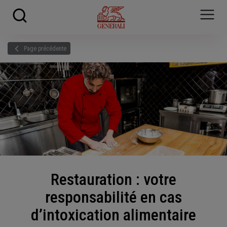
Skip to main content
?
i
Page précédente
Restauration : votre
responsabilité en cas
d’intoxication alimentaire