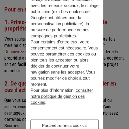
avec les réseaux sociaux, le ciblage
Pour en savoir plus
publicitaire (ex :
Les cookies de
Google sont utilisés pour la
1. Primo-accédant : comment accéder à la
personnalisation publicitaire
), la
propriété à moindre coût ?
mesure de performance de nos
campagnes publicitaires.
Vous souhaitez investir dans l’immobilier pour la première fois
Pour certains d’entre eux, votre
mais ne disposez pas d’un apport personnel important ?
consentement est nécessaire. Vous
Découvrez quelques idées
qui vous permettront d’accéder à la
pouvez paramétrer ces cookies ou
propriété à moindre coût si vous avez le statut de primo-accédant,
bien tous les accepter, ou alors
soit en facilitant votre crédit, soit en reconsidérant votre projet
décider de continuer votre
immobilier.
navigation sans les accepter. Vous
pourrez modifier ce choix à tout
2. De quelles aides pouvez-vous bénéficier en
moment.
cas d'achat immobilier ?
Pour plus d’information,
consulter
notre politique de gestion des
Que vous souhaitiez investir dans un bien immobilier neuf ou
cookies
.
ancien, vous pouvez bénéficier de certains dispositifs d’aide
avantageux, souvent cumulables notamment si vous remplissez
certaines conditions.
Tour d’horizon de ces dispositifs.
Sources :
Paramétrer mes cookies