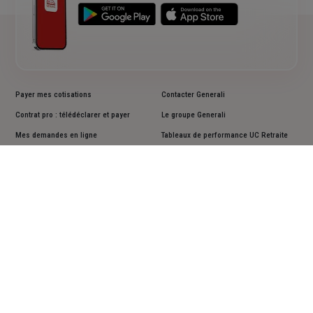
Payer mes cotisations
Contacter Generali
Contrat pro : télédéclarer et payer
Le groupe Generali
Mes demandes en ligne
Tableaux de performance UC Retraite
Résilier un contrat
Informations en matière de durabilité
Lutter contre la déshérence
Documents d'informations clés PRIIPS
Faire une réclamation
Accessibilité : non conforme
Cookies
Mentions légales
Vos données personnelles
Actualiser vos données personnelles
Assistance sourds et malentendants
Plan du site
Suivez-nous sur les réseaux sociaux