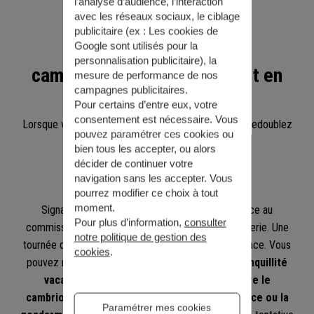
l’analyse d’audience, l’interaction
avec les réseaux sociaux, le ciblage
publicitaire (ex :
Les cookies de
Comment dissuader les
Google sont utilisés pour la
personnalisation publicitaire
), la
cambrioleurs avant un départ en
mesure de performance de nos
campagnes publicitaires.
vacances ?
Pour certains d’entre eux, votre
consentement est nécessaire. Vous
Lorsque vous partez en week-end ou en vacances, redoublez
pouvez paramétrer ces cookies ou
de vigilance.
bien tous les accepter, ou alors
décider de continuer votre
Prévenez le commissariat
navigation sans les accepter. Vous
pourrez modifier ce choix à tout
moment.
Signalez vos dates de vacances et votre absence au
Pour plus d’information,
consulter
commissariat de police ou à la brigade de gendarmerie. Une
notre politique de gestion des
tournée de surveillance pourra alors être mise en place. Vous
cookies
.
pouvez notamment vous inscrire à l’
Opération tranquillité
vacances
. Ce
dispositif de prévention contre le
cambriolage permet d’être contacté par la police ou la
Paramétrer mes cookies