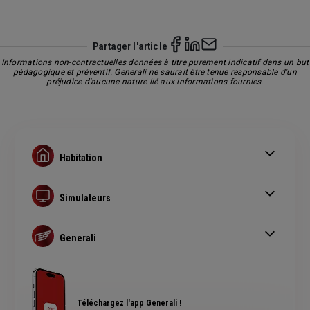
Partager l'article
Informations non-contractuelles données à titre purement indicatif dans un but
pédagogique et préventif. Generali ne saurait être tenue responsable d'un
préjudice d'aucune nature lié aux informations fournies.
Habitation
Limiter les cambriolages
Feu de cheminée
Simulateurs
Que faire en cas de sinistre logement
Devis assurance habitation
Assurance habitation
Ensemble Face aux risques
Generali
Devis assurance prêt immobilier
Actualité habitation
Simulation assurance auto
FAQ Assurance habitation
Avis Generali
Plan du site
Téléchargez l'app Generali !