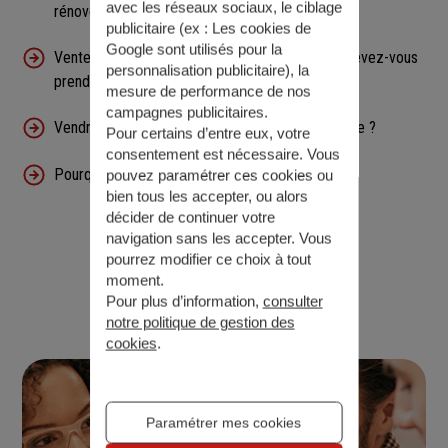
avec les réseaux sociaux, le ciblage
rénové
publicitaire (ex :
Les cookies de
Google sont utilisés pour la
Vente directe immobilier : quelles précautions devez-vous
personnalisation publicitaire
), la
prendre ?
mesure de performance de nos
campagnes publicitaires.
Vendre un logement loué : quelle est la procédure ?
Pour certains d’entre eux, votre
consentement est nécessaire. Vous
Pourquoi opter pour le viager mixte ?
pouvez paramétrer ces cookies ou
bien tous les accepter, ou alors
décider de continuer votre
navigation sans les accepter. Vous
pourrez modifier ce choix à tout
moment.
Propriétaires
Pour plus d’information,
consulter
notre politique de gestion des
cookies
.
Paramétrer mes cookies