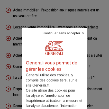
Achat immobilier : l'exposition aux risques naturels est un
nouveau critère
Location-vente immobilière : avantages et inconvénients
Continuer sans accepter
Acheter un bien immobilier aux enchères : comment ça
marche ?
Acheter un bien immobilier à l'étranger : les pièges à éviter
Generali vous permet de
Comment faire établir un acte notarié à l'étranger ?
gérer les cookies
Generali utilise des cookies, y
La valeur vénale d'un bien immobilier : à quoi ça sert ?
compris des cookies tiers, sur le
site Generali.fr.
Dispositif Jeanbrun : l'avantage fiscal pour l'investissement
Ce site utilise des cookies pour
locatif
l’analyse et l'amélioration de
l’expérience utilisateur, la mesure et
l’analyse d’audience, l’interaction
Rentabilité locative : les atouts de l'immobilier ancien