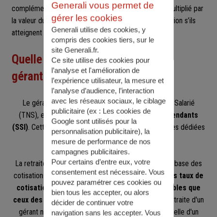
Generali vous permet de
complémentaire égale au nombre de points acquis multiplié par
gérer les cookies
la valeur du point et pourront bénéficier d’une majoration s’ils
Generali utilise des cookies, y
atteignent le taux plein pour leur retraite de base.
compris des cookies tiers, sur le
site Generali.fr.
Quelle retraite pour un TNS ou un
Ce site utilise des cookies pour
l’analyse et l'amélioration de
gérant non salarié ?
l’expérience utilisateur, la mesure et
l’analyse d’audience, l’interaction
avec les réseaux sociaux, le ciblage
Le gérant non salarié, aussi appelé Travailleur Non Salarié
publicitaire (ex :
Les cookies de
(TNS), est affilié à la
Sécurité Sociale des Indépendants
Google sont utilisés pour la
(SSI)
. Cette affiliation implique des cotisations sociales dédiées
personnalisation publicitaire
), la
à la retraite.
mesure de performance de nos
campagnes publicitaires.
Pour certains d’entre eux, votre
La retraite d'un gérant non salarié est calculée sur la base des
consentement est nécessaire. Vous
cotisations versées durant sa carrière. Cependant,
les taux de
pouvez paramétrer ces cookies ou
cotisation des TNS sont généralement plus faibles que
bien tous les accepter, ou alors
ceux des salariés
. Par conséquent, la pension de retraite d'un
décider de continuer votre
gérant non salarié sera souvent moins élevée que celle d'un
navigation sans les accepter. Vous