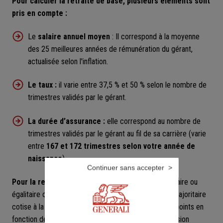
Pour calculer la retraite de base, plusieurs éléments sont
pris en compte :
Le
salaire annuel moyen
: Il correspond à la moyenne
des 25 meilleures années de rémunération du gérant,
actualisée selon l'inflation.
Le taux :
il varie entre 37,5 % et 50 % selon le nombre de
trimestres validés par le gérant.
La durée d’assurance :
elle correspond au nombre de
trimestres validés par le gérant au fil de sa carrière (varie
entre
167 et 172 trimestres selon votre année de
naissance
).
Continuer sans accepter
Pour la retraite complémentaire
, le gérant minoritaire ou
égalitaire cotise au régime Agirc-Arrco et le gérant majoritaire
cotise à la SSI. Dans les deux cas ils acquièrent des points en
fonction de leur rémunération. Ils percevront une pension