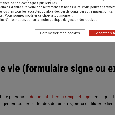
rmance de nos campagnes publicitaires.
paiement de rente
ertains d’entre eux, votre consentement est nécessaire. Vous pouvez paramétr
s ou bien tous les accepter, ou alors décider de continuer votre navigation san
er. Vous pourrez modifier ce choix à tout moment.
lus d’information,
consulter notre politique de gestion des cookies
.
te faire parvenir des 
Paramétrer mes cookies
Accepter & 
de vie (formulaire signe ou e
aire parvenir le
document attendu rempli et signé
en cliquant 
angement ou demander des documents, merci d’utiliser le lien