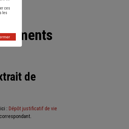
er ces
s les
documents
fermer
xtrait de
ici :
Dépôt justificatif de vie
 correspondant.