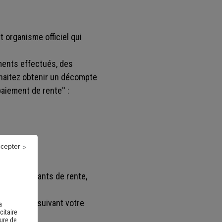
 organisme officiel qui
ements effectués, des
uhaitez obtenir un décompte
aiement de rente'' :
ccepter
l des montants de rente,
 paiement suivant votre
a
citaire
sure de