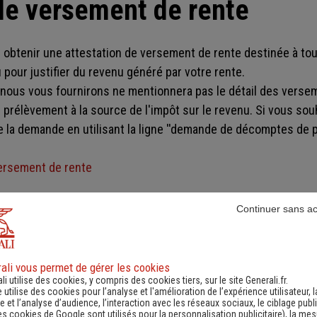
de versement de rente
 obtenir une attestation de versement de rente destinée à tout
 pour justifier du revenu généré par votre rente.
ue nous vous fournirons ne mentionnera pas le détail des vers
prélèvement à la source de l'impôt sur le revenu. Si vous so
e la demande en utilisant la ligne ''demande de décomptes de p
ersement de rente
e paiement de rente
Continuer sans a
 obtenir à chaque paiement un décompte mentionnant le détai
ali vous permet de gérer les cookies
 du prélèvement à la source de l'impôt sur le revenu.
li utilise des cookies, y compris des cookies tiers, sur le site Generali.fr.
envoyés uniquement par courrier électronique dès le premier
e utilise des cookies pour l’analyse et l'amélioration de l’expérience utilisateur, l
 et l’analyse d’audience, l’interaction avec les réseaux sociaux, le ciblage publi
es cookies de Google sont utilisés pour la personnalisation publicitaire
), la me