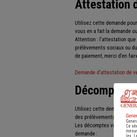
Attestation 
Utilisez cette demande pour
vous en a fait la demande ou
Attention : l'attestation q
prélèvements sociaux ou du 
de paiement, merci d'en fair
Demande d'attestation de v
Décomptes d
Utilisez cette demande pour
Gener
des prélèvements sociaux ou
Genera
Les décomptes vous seront 
Ce sit
mesure
demande :
(ex :
L