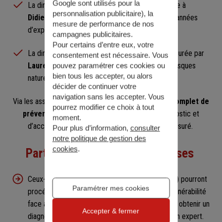
Google sont utilisés pour la
La direction générale de l’entreprise sera confiée à
personnalisation publicitaire
), la
Didier Cadic
, polytechnicien, bénéficiant de 20 années
mesure de performance de nos
d’expérience en entreprenariat et innovation.
campagnes publicitaires.
Pour certains d’entre eux, votre
La direction des opérations et du digital sera assurée par
consentement est nécessaire. Vous
Laurent Boissier
, docteur en géographie des risques
pouvez paramétrer ces cookies ou
bien tous les accepter, ou alors
naturels.
décider de continuer votre
navigation sans les accepter. Vous
Via les assureurs,
Geoya proposera un parcours complet de
pourrez modifier ce choix à tout
prévention
, structuré autour de niveaux de diagnostic et
moment.
d’accompagnement adaptés à chaque profil d’assuré.
Pour plus d’information,
consulter
notre politique de gestion des
cookies
.
Particuliers et petites entreprises
Ceux-ci (y compris les artisans et commerçants) pourront
Paramétrer mes cookies
procéder à un
autodiagnostic
fiable sur leur vulnérabilité
face aux risques climatiques, puis, si nécessaire, obtenir un
Accepter & fermer
diagnostic à distance et/ou sur site réalisé par un expert.