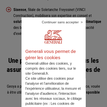
Sixense
, filiale de Soletanche Freyssinet (VINCI
Construction), mobilisera son expertise en conseil et
solutions pour l’adaptation au changement climatique
Continuer sans accepter
des bâtiments et infrastructures, ainsi que sa capacité
d’exécution à grande échelle.
Generali vous permet de
gérer les cookies
Une plateforme ouverte à tous les
Generali utilise des cookies, y
assureurs, offrant des réponses de
compris des cookies tiers, sur le
site Generali.fr.
prévention graduées
Ce site utilise des cookies pour
l’analyse et l'amélioration de
Geoya a pour ambition de devenir une solution de place, vouée
l’expérience utilisateur, la mesure et
à être utilisée par d’autres assureurs du marché et
disponible
l’analyse d’audience, l’interaction
sur souscription
.
avec les réseaux sociaux, le ciblage
publicitaire (ex :
Les cookies de