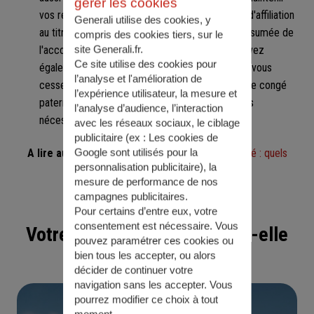
gérer les cookies
vos revenus. Il vous suffit de justifier de 6 mois d'affiliation
Generali utilise des cookies, y
au titre d'une activité indépendante à la date présumée de
compris des cookies tiers, sur le
site Generali.fr.
l'accouchement ou de début du congé. Vous devez
Ce site utilise des cookies pour
également déclarer sur l'honneur à la CPAM que vous
l’analyse et l'amélioration de
cesserez toute activité pendant cette période de congé
l’expérience utilisateur, la mesure et
paternité. Vous trouverez toutes les informations
l’analyse d’audience, l’interaction
nécessaires sur le site de la CPAM,
Ameli.fr
.
avec les réseaux sociaux, le ciblage
publicitaire (ex :
Les cookies de
Google sont utilisés pour la
A lire aussi
:
Auto-entrepreneur et congé maternité : quels
personnalisation publicitaire
), la
sont vos droits ?
mesure de performance de nos
campagnes publicitaires.
Pour certains d’entre eux, votre
consentement est nécessaire. Vous
Votre famille s'agrandit ? Est-elle
pouvez paramétrer ces cookies ou
bien tous les accepter, ou alors
bien protégée ?
décider de continuer votre
navigation sans les accepter. Vous
pourrez modifier ce choix à tout