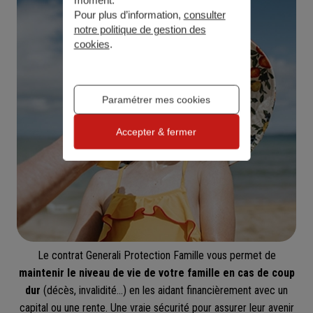
moment.
Pour plus d’information,
consulter
notre politique de gestion des
cookies
.
Paramétrer mes cookies
Accepter & fermer
Le contrat Generali Protection Famille vous permet de
maintenir le niveau de vie de votre famille en cas de coup
dur
(décès, invalidité...) en les aidant financièrement avec un
capital ou une rente. Une vraie sécurité pour assurer leur avenir