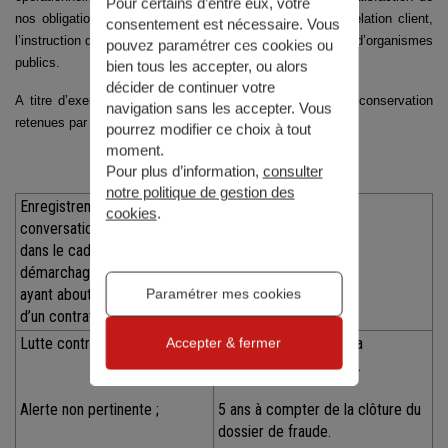
Pour certains d’entre eux, votre
nos obligations comptables, la gestion pertinente de la relation client,
consentement est nécessaire. Vous
l’instruction d’actions en justice ou de demandes émanant d’organismes
pouvez paramétrer ces cookies ou
publics.
bien tous les accepter, ou alors
décider de continuer votre
A titre d’exemple, ci-dessous, les principales durées de conservation
navigation sans les accepter. Vous
retenues par GENERALI Vie :
pourrez modifier ce choix à tout
moment.
Pour plus d’information,
consulter
notre politique de gestion des
Enregistrement des
2 ans
cookies
.
conversations téléphoniques
dans le cadre d’un
démarchage téléphonique
ayant abouti à la conclusion
Paramétrer mes cookies
d’un contrat
Lutte contre la fraude :
6 mois à compter de la
Accepter & fermer
qualification de l’alerte.
Alerte non pertinente ;
5 ans à compter de la clôture du
dossier de fraude.