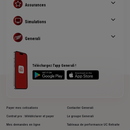
Assurances
Assurance auto
Assurance habitation
Simulations
Assurance prêt immobilier
Simulation assurance auto
Complémentaire santé senior
Devis assurance habitation
Generali
Simulation assurance de prêt immobilier
Qui sommes nous ?
Devis assurance chien ou chat
Rendements fonds euros Generali
Accessibilité sourds et malentendants
Avis clients Generali
Téléchargez l'app Generali !
Payer mes cotisations
Contacter Generali
Contrat pro : télédéclarer et payer
Le groupe Generali
Mes demandes en ligne
Tableaux de performance UC Retraite