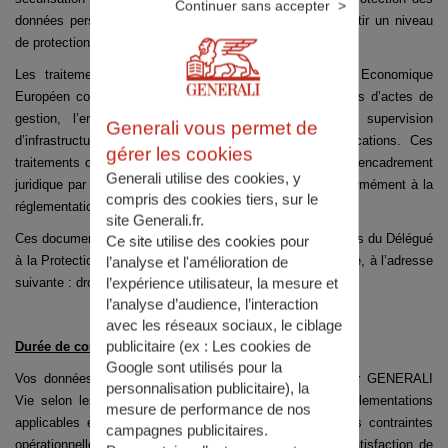
Continuer sans accepter
données personnelles du pays destinataire, afin de garantir un niveau
de protection optimal.
Les traitements réalisés aujourd’hui hors de l’Espace Economique
Européen concernent des traitements liés à certains types d’actes de
gestion, l’envoi ponctuel d’e-mails ou de SMS, la supervision
Generali vous permet de
d’infrastructures ou la maintenance de certaines applications. Ces
gérer les cookies
traitements opérés depuis des pays tiers font l’objet d’un encadrement
Generali utilise des cookies, y
juridique par des garanties appropriées et adaptées conformément à la
compris des cookies tiers, sur le
réglementation.
site Generali.fr.
Ces documents sont disponibles sur demande écrite auprès du Délégué
Ce site utilise des cookies pour
à la Protection des Données du Groupe GENERALI France, à l’adresse
l’analyse et l'amélioration de
l’expérience utilisateur, la mesure et
suivante :
droitdacces@generali.fr
l’analyse d’audience, l’interaction
avec les réseaux sociaux, le ciblage
publicitaire (ex :
Les cookies de
Durée de conservation
Google sont utilisés pour la
Vos données à caractère personnel sont conservées par GENERALI
personnalisation publicitaire
), la
Vie selon les durées fixées par les législations, les réglementations
mesure de performance de nos
applicables et les autorités administratives ainsi que des contraintes
campagnes publicitaires.
opérationnelles de GENERALI Vie, dont notamment la satisfaction de