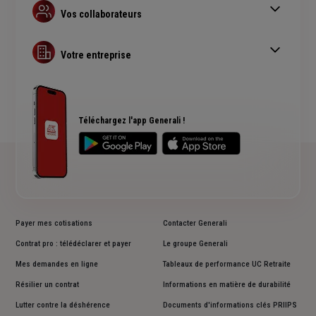
Assurance prévoyance
Vos collaborateurs
Complémentaire santé pro
Complémentaire santé obligatoire
Assurance copropriété
Guide Complémentaire santé collective
Votre entreprise
Assurance multirisque pro
RC Professionnelle
Assurance cyber risques
Assurance créateur d'entreprise
Téléchargez l'app Generali !
Payer mes cotisations
Contacter Generali
Contrat pro : télédéclarer et payer
Le groupe Generali
Mes demandes en ligne
Tableaux de performance UC Retraite
Résilier un contrat
Informations en matière de durabilité
Lutter contre la déshérence
Documents d'informations clés PRIIPS