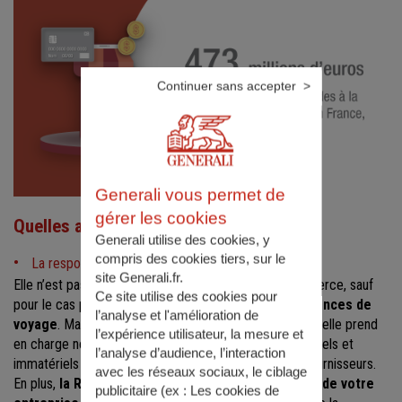
Continuer sans accepter
Generali vous permet de
gérer les cookies
Quelles assurances pour vous couvrir ?
Generali utilise des cookies, y
compris des cookies tiers, sur le
La responsabilité civile professionnelle :
site Generali.fr.
Elle n’est pas obligatoire pour les activités de e-commerce, sauf
Ce site utilise des cookies pour
pour le cas particulier des
agents immobiliers
et
agences de
l’analyse et l'amélioration de
voyage
. Mais elle est
fortement recommandée,
car elle prend
l’expérience utilisateur, la mesure et
en charge notamment les blessures, dommages matériels et
l’analyse d’audience, l’interaction
immatériels causés au personnel, aux clients ou aux fournisseurs.
avec les réseaux sociaux, le ciblage
En plus,
la RCP couvre toutes les mises en causes de votre
publicitaire (ex :
Les cookies de