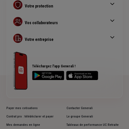
Votre protection
Contrat Retraite PER
Assurance prévoyance
Vos collaborateurs
Complémentaire santé pro
Complémentaire santé obligatoire
Assurance copropriété
Guide Complémentaire santé collective
Votre entreprise
Assurance multirisque pro
RC Professionnelle
Assurance cyber risques
Assurance créateur d'entreprise
Téléchargez l'app Generali !
Payer mes cotisations
Contacter Generali
Contrat pro : télédéclarer et payer
Le groupe Generali
Mes demandes en ligne
Tableaux de performance UC Retraite