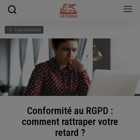
Skip to main content
?
i
Page précédente
Conformité au RGPD :
comment rattraper votre
retard ?