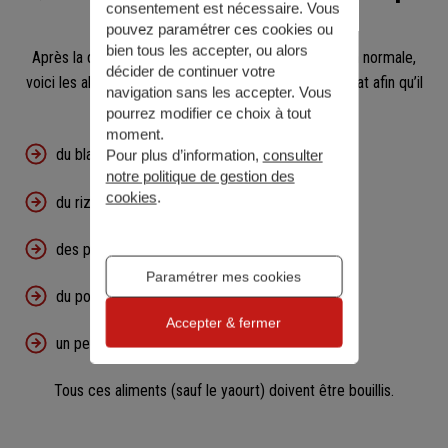
consentement est nécessaire. Vous
a la diarrhée ?
pouvez paramétrer ces cookies ou
bien tous les accepter, ou alors
Après la diète et avant de lui fournir une alimentation normale,
décider de continuer votre
voici les aliments que vous pouvez donner à votre chat afin qu’il
navigation sans les accepter. Vous
reprenne des forces :
pourrez modifier ce choix à tout
moment.
du blanc de poulet non salé et non épicé,
Pour plus d’information,
consulter
notre politique de gestion des
cookies
.
du riz blanc,
des pommes de terre,
Paramétrer mes cookies
du poisson blanc,
Accepter & fermer
un peu de yaourt nature pour les probiotiques.
Tous ces aliments (sauf le yaourt) doivent être bouillis.