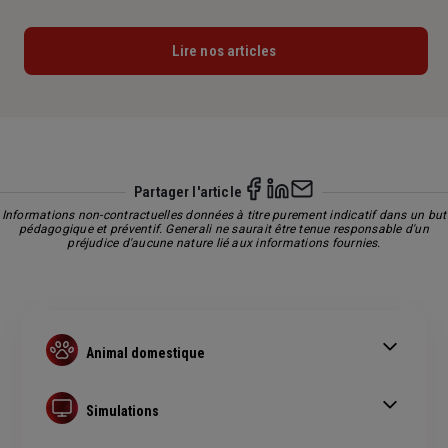
Lire nos articles
Partager l'article
Informations non-contractuelles données à titre purement indicatif dans un but
pédagogique et préventif. Generali ne saurait être tenue responsable d'un
préjudice d'aucune nature lié aux informations fournies.
Animal domestique
Frais vétérinaires chat et chien
Courir avec son chien
Simulations
Voyager avec son animal
Devis assurance chien ou chat
Je ne peux plus garder mon chien