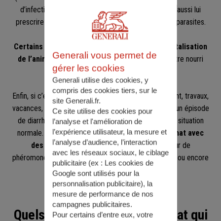
d’infection ou des antiseptiques intestinaux. Il peut aussi lui
prescrire du vermifuge s’il constate une invasion de parasites.
Certains cas plus graves nécessitent une hospitalisation
Generali vous permet de
de l’animal
afin qu’il puisse recevoir des soins et être nourri
gérer les cookies
sous perfusion.
Generali utilise des cookies, y
compris des cookies tiers, sur le
Enfin, si c’est un événement inhabituel (déménagement, travaux,
site Generali.fr.
vacances, etc.) qui a stressé votre chat et provoqué un épisode
Ce site utilise des cookies pour
de diarrhée, commencez par l’aider à retrouver une situation
l’analyse et l'amélioration de
l’expérience utilisateur, la mesure et
normale. Ensuite,
n’hésitez pas à apaiser votre chat avec
l’analyse d’audience, l’interaction
des solutions anti-stress
comme un diffuseur de
avec les réseaux sociaux, le ciblage
phéromones ou un spray apaisant, des fleurs de bach ou encore
publicitaire (ex :
Les cookies de
des croquettes anti-stress.
Google sont utilisés pour la
personnalisation publicitaire
), la
mesure de performance de nos
campagnes publicitaires.
Quels aliments donner à un chat qui
Pour certains d’entre eux, votre