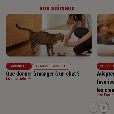
vos animaux
PARTICULIERS
ANIMAUX DOMESTIQUES
PARTICUL
Que donner à manger à un chat ?
Adopter
Lire l'article
favorise
les chi
Lire l'artic