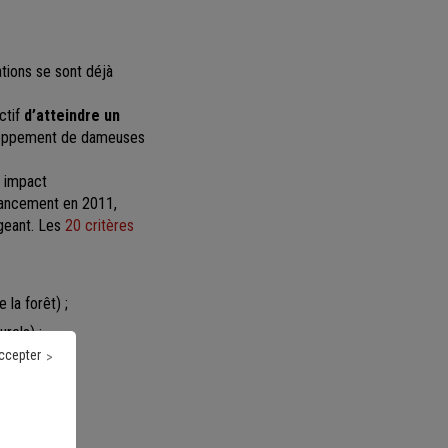
tions se sont déjà
ctif
d’atteindre un
eloppement de dameuses
r impact
lancement en 2011,
igeant. Les
20 critères
 la forêt) ;
rels) ;
ccepter