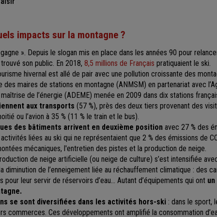
aisir
quels impacts sur la montagne ?
agne ». Depuis le slogan mis en place dans les années 90 pour relancer
 trouvé son public. En 2018,
8,5 millions de Français
pratiquaient le ski.
risme hivernal est allé de pair avec une pollution croissante des mont
ale des maires de stations en montagne (ANMSM) en partenariat avec l’
a maîtrise de l’énergie (ADEME) menée en 2009 dans dix stations frança
iennent aux transports
(57 %), près des deux tiers provenant des visite
oitié ou l’avion à 35 % (11 % le train et le bus).
ues des bâtiments arrivent en deuxième position
avec 27 % des ém
s activités liées au ski qui ne représentaient que 2 % des émissions de CO
ntées mécaniques, l'entretien des pistes et la production de neige.
roduction de neige artificielle (ou neige de culture) s’est intensifiée 
 la diminution de l’enneigement liée au réchauffement climatique : des ca
iels pour leur servir de réservoirs d’eau… Autant d’équipements qui ont
un
ntagne.
ons se sont diversifiées dans les activités hors-ski
: dans le sport, 
ivers commerces. Ces développements ont amplifié la consommation d’ea