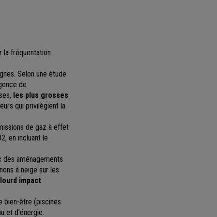
 la fréquentation
agnes. Selon une étude
Agence de
ises,
les plus grosses
urs qui privilégient la
issions de gaz à effet
2, en incluant le
avec des aménagements
nons à neige sur les
 lourd impact
le bien-être (piscines
u et d’énergie.