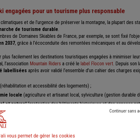
ki engagées pour un tourisme plus responsable
climatiques et de l’urgence de préserver la montagne, la plupart des sta
arche de tourisme durable
.
bres de Domaines Skiables de France, par exemple, se sont fixé l’obje
en 2037
, grâce à l’écoconduite des remontées mécaniques et au dév
r plus facilement les destinations touristiques engagées à minimiser leu
l, l’association
Mountain Riders
a créé le
label Flocon vert
. Depuis son 
é labellisées
après avoir validé l’ensemble d’un cahier des charges ex
(réhabilitation et accessibilité des logements) ;
omie locale
(agriculture et artisanat local, sylviculture (gestion durable de
el et naturel
(protection des bâtiments historiques et des espaces natu
Continuer sans a
potable et de la neige de culture
;
échets
(tri sélectif, compostage) ;
avettes gratuites) ;
ali vous permet de gérer les cookies