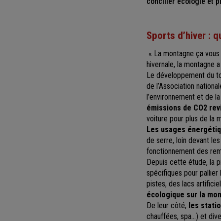
concilier écologie et pl
Sports d’hiver : 
« La montagne ça vous g
hivernale, la montagne a
Le développement du tou
de l’Association nation
l’environnement et de l
émissions de CO2 rev
voiture pour plus de la m
Les usages énergétiq
de serre, loin devant le
fonctionnement des remo
Depuis cette étude, la p
spécifiques pour pallier
pistes, des lacs artific
écologique sur la mo
De leur côté,
les stati
chauffées, spa...) et d