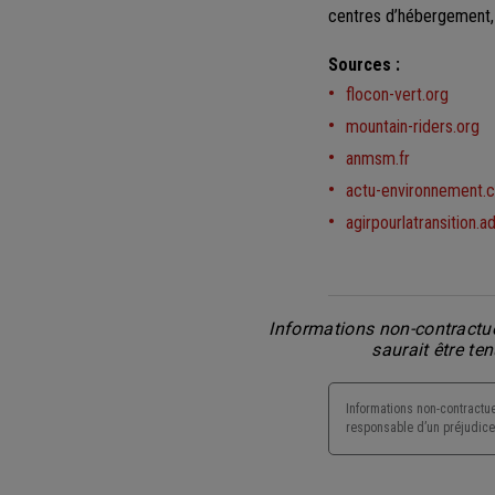
centres d’hébergement,
Sources :
flocon-vert.org
mountain-riders.org
anmsm.fr
actu-environnement.
agirpourlatransition.a
Informations non-contractue
saurait être te
Informations non-contractue
responsable d’un préjudice 