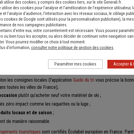
n des visiteurs aux écogestes
.
li utilise des cookies, y compris des cookies tiers, sur le site Generali.fr.
e utilise des cookies pour l’analyse et l'amélioration de l’expérience utilisateur, l
epuis 2016, l’ANMSM récompense l’engagement des stations menant des i
 et l’analyse d’audience, l’interaction avec les réseaux sociaux, le ciblage publi
 avec les
Trophées des cimes durables
.
es cookies de Google sont utilisés pour la personnalisation publicitaire
), la me
rmance de nos campagnes publicitaires.
ses pratiques pour préserver la montagne ?
ertains d’entre eux, votre consentement est nécessaire. Vous pouvez paramétr
s ou bien tous les accepter, ou alors décider de continuer votre navigation san
er ou adepte de la montagne en toute saison, vous avez aussi
votre rôl
er. Vous pourrez modifier ce choix à tout moment.
e.
lus d’information,
consulter notre politique de gestion des cookies
.
es pour y contribuer :
n, les transports en commun
ou le covoiturage à la voiture individuelle ;
Paramétrer mes cookies
Accepter & 
nt écologique ;
lon les consignes locales (l'application
Guide du tri
vous précise la bonn
ans toutes les villes de France);
’occasion
plutôt qu’acheter neuf votre matériel de ski ;
tés zéro impact comme les raquettes ou la luge ;
uits locaux et de saison
;
ent de manière raisonnable.
rgements touristiques
sont certifiés Écolabel européen en France. Parmi