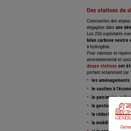
Des stations de s
Conscientes des enjeux 
engagées dans
une dém
Les 250 exploitants mem
bilan carbone neutre 
à hydrogène.
Pour valoriser et repére
environnemental et socia
douze stations
ont ét
portent notamment sur :
les aménagements
le soutien à l’écon
le patrimoine cultur
la gestion de l’eau 
la réduction des d
la mobilité douce
(n
Gener