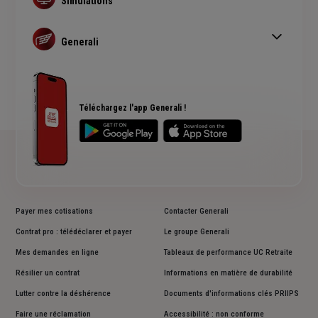
Simulations
Assurance prêt immobilier
Simulation assurance auto
Complémentaire santé senior
Devis assurance habitation
Generali
Simulation assurance de prêt immobilier
Qui sommes nous ?
Devis assurance chien ou chat
Rendements fonds euros Generali
Accessibilité sourds et malentendants
Avis clients Generali
Téléchargez l'app Generali !
Payer mes cotisations
Contacter Generali
Contrat pro : télédéclarer et payer
Le groupe Generali
Mes demandes en ligne
Tableaux de performance UC Retraite
Résilier un contrat
Informations en matière de durabilité
Lutter contre la déshérence
Documents d'informations clés PRIIPS
Faire une réclamation
Accessibilité : non conforme