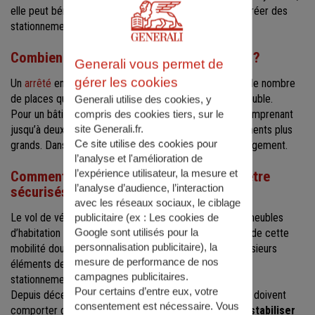
elle peut bénéficier d’une dérogation à l’obligation de créer des
stationnements sécurisés pour les vélos.
Combien d’emplacements sont à prévoir ?
Generali vous permet de
gérer les cookies
Un
arrêté
entré en vigueur en décembre 2022 précise le nombre
de places que doit comporter le local à vélo d’un immeuble.
Generali utilise des cookies, y
Pour un bâtiment neuf, il en faut
une par logement
comprenant
compris des cookies tiers, sur le
site Generali.fr.
jusqu’à deux pièces principales, et deux pour les logements plus
Ce site utilise des cookies pour
grands. Dans l’ancien, il faut seulement une place par logement.
l’analyse et l'amélioration de
l’expérience utilisateur, la mesure et
Comment les locaux à vélos doivent-ils être
l’analyse d’audience, l’interaction
sécurisés ?
avec les réseaux sociaux, le ciblage
Le vol de vélo – qui survient y compris au sein des immeubles
publicitaire (ex :
Les cookies de
Google sont utilisés pour la
d’habitation - est un frein important au développement de cette
personnalisation publicitaire
), la
mobilité douce. La loi impose désormais de prévoir plusieurs
mesure de performance de nos
éléments de sécurisation des espaces dédiés à leur
campagnes publicitaires.
stationnement.
Pour certains d’entre eux, votre
Depuis décembre 2022, les stationnements pour vélos doivent
consentement est nécessaire. Vous
comporter des
dispositifs fixes permettant de les stabiliser