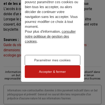
pouvez paramétrer ces cookies ou
et de les attacher
par le cadre ou au moins par une roue.
bien tous les accepter, ou alors
L’accès à ces stationnements doit être assuré par une porte
décider de continuer votre
dotée d’un
système de fermeture sécurisée
.
navigation sans les accepter. Vous
Lorsque le garage à vélo est installé en extérieur, il doit être
pourrez modifier ce choix à tout
couvert, éclairé et clos. De quoi y laisser plus sereinement votre
moment.
bicyclette.
Pour plus d’information,
consulter
notre politique de gestion des
Sources :
cookies
.
Guide du stationnement des vélos dans les constructions :
dimensions et caractéristiques (pdf, 4,6 Mo) sur le site
ecologie.gouv.fr
Paramétrer mes cookies
Partager l'article
Accepter & fermer
Informations non-contractuelles données à titre purement indicatif dans
un but pédagogique et préventif. Generali ne saurait être tenue
responsable d'un préjudice d'aucune nature lié aux informations fournies.
Informations non-contractuelles données à titre purement indicatif dans un but
pédagogique et préventif. Generali ne saurait être tenu responsable d’un
préjudice d’aucune nature lié aux informations fournies.