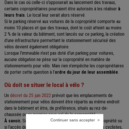
Dans le cas où celle-ci s’opposerait au lancement des travaux,
certains copropriétaires pourraient être autorisés à les réaliser
à
leurs frais
. Le local leur serait alors réservé.
Si le parking réservé aux voitures de la copropriété comporte au
moins 10 places et que des travaux, dont le coût atteint au moins
2 % de la valeur du bâtiment, sont lancés sur ce parking, la création
d’une infrastructure permettant le stationnement sécurisé des
vélos devient également obligatoire.
Lorsque l’immeuble n’est pas doté d’un parking pour voitures,
aucune obligation ne pèse sur la copropriété en matière de
stationnements pour vélo. Mais rien n’empêche les copropriétaires
de porter cette question à l’
ordre du jour de leur assemblée
.
Où doit se situer le local à vélo ?
Un
décret du 25 juin 2022
prévoit que les emplacements de
stationnement pour vélos doivent être répartis au même endroit
dans le bâtiment et être, de préférence, situés au rez-de-
chaussée ou au premier sous-sol de la copropriété.
Continuer sans accepter
À savoir.
Si aucun espace n’est disponible dans la copropriété ou
si l’accès depuis l’espace public est dangereux pour les cyclistes,