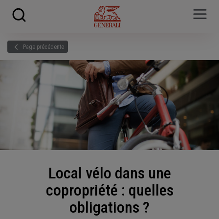
Skip to main content
?
i
Page précédente
Local vélo dans une
copropriété : quelles
obligations ?