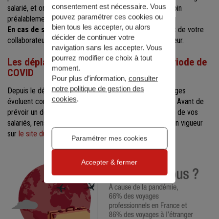
consentement est nécessaire. Vous
salarié, et orientez-le vers un hôpital ou un centre de soin
pouvez paramétrer ces cookies ou
préalablement repéré.
bien tous les accepter, ou alors
En cas de situation grave :
organisez le rapatriement de votre
décider de continuer votre
collaborateur en vous mettant en lien avec votre assureur.
navigation sans les accepter. Vous
pourrez modifier ce choix à tout
Les déplacements professionnels en période de
moment.
COVID
Pour plus d’information,
consulter
notre politique de gestion des
Depuis le début de la pandémie, les consignes de voyages
cookies
.
évoluent constamment, et dépendent des destinations. Avant de
prévoir un déplacement professionnel pour vous ou l’un de vos
salariés, renseignez-vous sur les dernières consignes en vigueur
sur
le site du ministère de l’Intérieur
.
Paramétrer mes cookies
Accepter & fermer