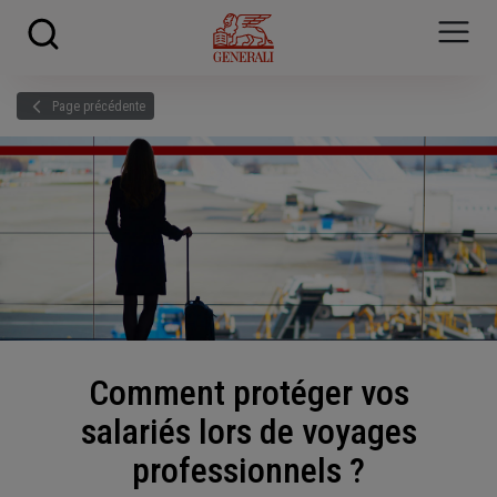
Skip to main content
?
i
Page précédente
Comment protéger vos
salariés lors de voyages
professionnels ?