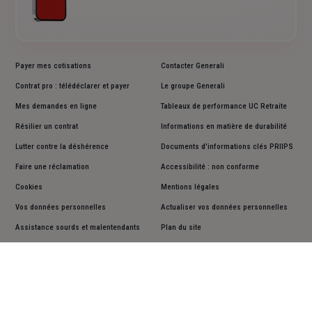
Payer mes cotisations
Contacter Generali
Contrat pro : télédéclarer et payer
Le groupe Generali
Mes demandes en ligne
Tableaux de performance UC Retraite
Résilier un contrat
Informations en matière de durabilité
Lutter contre la déshérence
Documents d'informations clés PRIIPS
Faire une réclamation
Accessibilité : non conforme
Cookies
Mentions légales
Vos données personnelles
Actualiser vos données personnelles
Assistance sourds et malentendants
Plan du site
Suivez-nous sur les réseaux sociaux