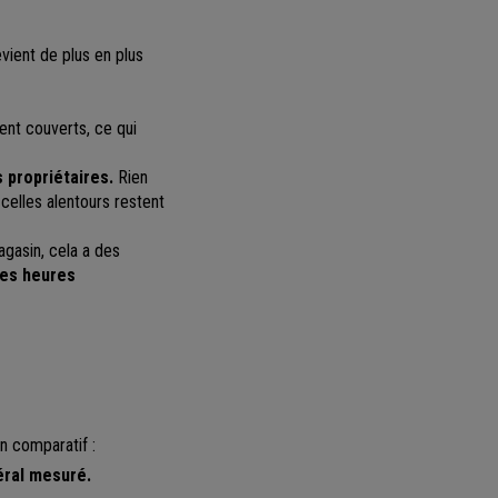
evient de plus en plus
ent couverts, ce qui
 propriétaires.
Rien
 celles alentours restent
gasin, cela a des
des heures
un comparatif :
éral mesuré.