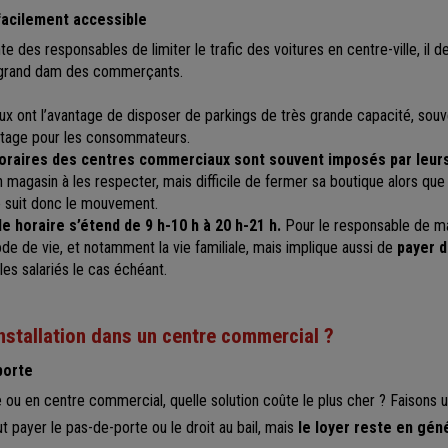
 facilement accessible
e des responsables de limiter le trafic des voitures en centre-ville, il d
Au grand dam des commerçants.
 ont l’avantage de disposer de parkings de très grande capacité, souv
ntage pour les consommateurs.
horaires des centres commerciaux sont souvent imposés par leurs
n magasin à les respecter, mais difficile de fermer sa boutique alors que
e suit donc le mouvement.
de horaire s’étend de 9 h-10 h à 20 h-21 h.
Pour le responsable de ma
e de vie, et notamment la vie familiale, mais implique aussi de
payer 
les salariés le cas échéant.
nstallation dans un centre commercial ?
porte
lle ou en centre commercial, quelle solution coûte le plus cher ? Faisons 
ut payer le pas-de-porte ou le droit au bail, mais
le loyer reste en gén