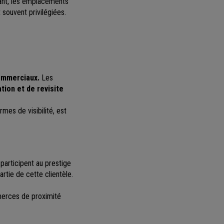
dant, les emplacements
 souvent privilégiées.
ommerciaux.
Les
tion et de revisite
mes de visibilité, est
participent au prestige
rtie de cette clientèle.
merces de proximité