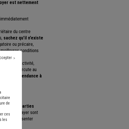
loyer est nettement
es immédiatement
iétaire du centre
s,
sachez qu’il n’existe
atoire ou précaire,
 meilleures conditions
ccepter
age de son activité,
e qui se répercute au
’affaires,
a tendance à
a
citaire
sure de
retien des parties
 charges à payer sont
er ces
arfois représenter
s les