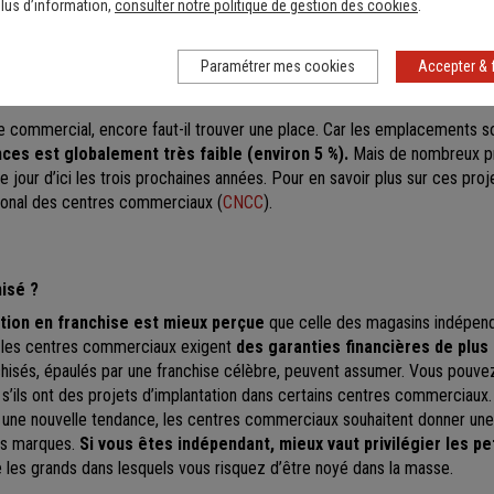
lus d’information,
consulter notre politique de gestion des cookies
.
ter dans un centre commercial ?
Paramétrer mes cookies
Accepter & 
nt libre
re commercial, encore faut-il trouver une place. Car les emplacements s
ces est globalement très faible (environ 5 %).
Mais de nombreux pr
e jour d’ici les trois prochaines années. Pour en savoir plus sur ces proj
tional des centres commerciaux (
CNCC
).
isé ?
ation en franchise est mieux perçue
que celle des magasins indépend
, les centres commerciaux exigent
des garanties financières de plus
chisés, épaulés par une franchise célèbre, peuvent assumer. Vous pouvez
 s’ils ont des projets d’implantation dans certains centres commerciaux.
si une nouvelle tendance, les centres commerciaux souhaitent donner un
es marques.
Si vous êtes indépendant, mieux vaut privilégier les p
e les grands dans lesquels vous risquez d’être noyé dans la masse.