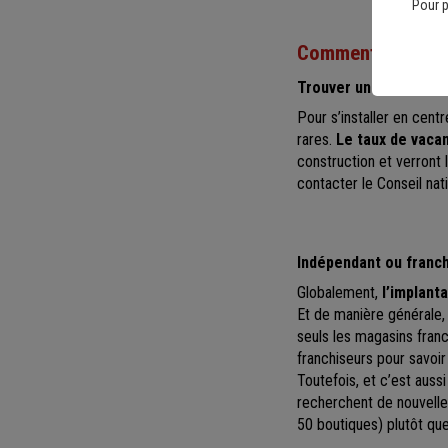
Pour p
Comment s’implan
Trouver un emplaceme
Pour s’installer en cent
rares.
Le taux de vacan
construction et verront l
contacter le Conseil na
Indépendant ou franch
Globalement,
l’implant
Et de manière générale
seuls les magasins fran
franchiseurs pour savoir
Toutefois, et c’est aus
recherchent de nouvell
50 boutiques) plutôt qu