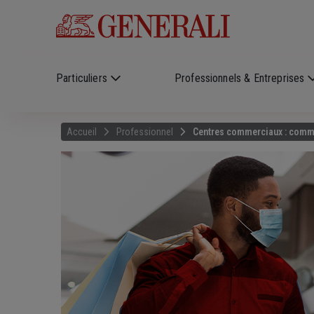
Skip to main content
?
i
Particuliers
Professionnels & Entreprises
Accueil
Professionnel
Centres commerciaux : commen