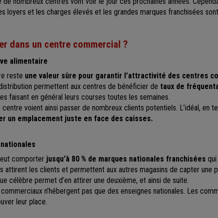
e de nombreux centres vont voir le jour ces prochaines années. Cepen
les loyers et les charges élevés et les grandes marques franchisées sont
ler dans un centre commercial ?
ive alimentaire
re reste
une valeur sûre pour garantir l’attractivité
des centres c
distribution permettent aux centres de bénéficier de
taux de fréquenta
s faisant en général leurs courses toutes les semaines.
centre voient ainsi passer de nombreux clients potentiels. L’idéal, en ter
er un emplacement juste en face des caisses.
 nationales
peut comporter
jusqu’à 80 % de marques nationales franchisées
qui 
 attirent les clients et permettent aux autres magasins de capter une pa
e célèbre permet d’en attirer une deuxième, et ainsi de suite.
es commerciaux n’hébergent pas que des enseignes nationales. Les com
uver leur place.