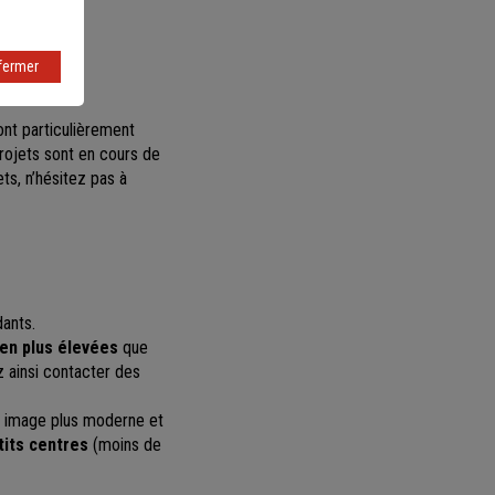
fermer
ont particulièrement
ojets sont en cours de
ets, n’hésitez pas à
ants.
 en plus élevées
que
 ainsi contacter des
e image plus moderne et
etits centres
(moins de