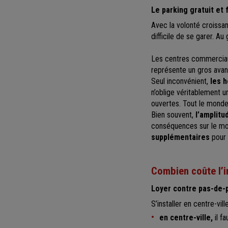
Le parking gratuit et
Avec la volonté croissant
difficile de se garer. 
Les centres commerciaux
représente un gros ava
Seul inconvénient,
les 
n’oblige véritablement u
ouvertes. Tout le mond
Bien souvent,
l’amplitu
conséquences sur le mod
supplémentaires
pour 
Combien coûte l’i
Loyer contre pas-de-
S’installer en centre-vi
en centre-ville,
il fa