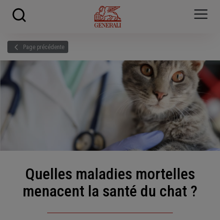
Skip to main content
?
i
Page précédente
Quelles maladies mortelles
menacent la santé du chat ?