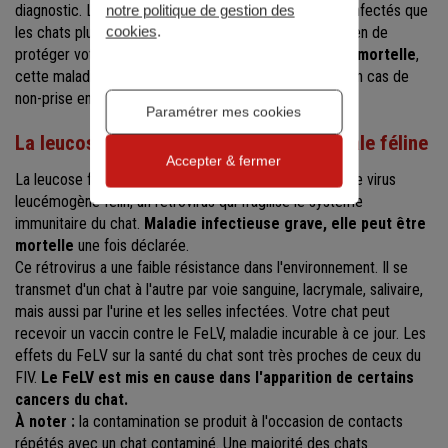
diagnostic. Les chatons sont plus susceptibles d’être infectés que
notre politique de gestion des
cookies
.
les chats plus âgés. La vaccination est le meilleur moyen de
protéger votre chat contre la chlamydiose.
Rarement mortelle
,
cette maladie peut s’accompagner de complications en cas de
non-prise en charge.
Paramétrer mes cookies
La leucose féline (FeLV) ou leucémie virale féline
Accepter & fermer
La leucose féline est consécutive à une infection par le virus
leucémogène félin, un rétrovirus qui fragilise le système
immunitaire du chat.
Maladie infectieuse grave, elle peut être
mortelle
une fois déclarée.
Ce rétrovirus a une faible résistance dans l'environnement. Il se
transmet d'un chat à l'autre par voie sanguine, lacrymale, salivaire,
mais aussi par l'urine et les selles infectées. Votre chat peut
recevoir un vaccin contre le FeLV, maladie incurable à ce jour. Les
effets du FeLV sur la santé du chat sont très proches de ceux du
FIV.
Le FeLV est mis en cause dans l'apparition de certains
cancers du chat.
À noter :
la contamination se produit à l'occasion de contacts
répétés avec un chat contaminé. Une majorité des chats