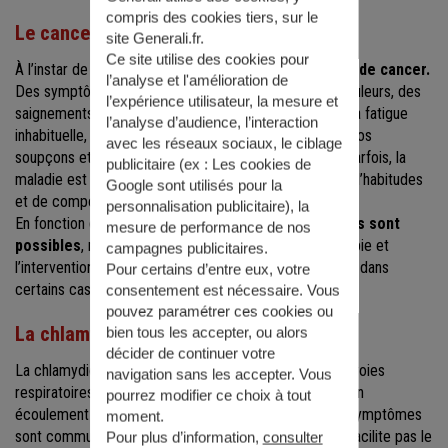
compris des cookies tiers, sur le
Le cancer du chat
site Generali.fr.
Ce site utilise des cookies pour
À l’instar de l’humain,
le chat peut aussi être atteint de cancer.
l’analyse et l'amélioration de
Des symptômes tels qu’une grosseur palpable, des douleurs, des
l’expérience utilisateur, la mesure et
saignements, des blessures qui ne guérissent pas, de la fatigue
l’analyse d’audience, l’interaction
inhabituelle, une perte de poids, etc., peuvent éveiller vos
avec les réseaux sociaux, le ciblage
soupçons et vous amener à consulter un vétérinaire. Parfois, la
publicitaire (ex :
Les cookies de
maladie est plus discrète, observez les changements d’habitudes
Google sont utilisés pour la
et de comportements chez votre chat.
personnalisation publicitaire
), la
En fonction du type de cancer,
différents traitements sont
mesure de performance de nos
possibles
, notamment la chimiothérapie, la radiothérapie et
campagnes publicitaires.
l’intervention chirurgicale. Toutefois, cette maladie est, dans
Pour certains d’entre eux, votre
certains cas, mortelle.
consentement est nécessaire. Vous
pouvez paramétrer ces cookies ou
La chlamydiose
bien tous les accepter, ou alors
décider de continuer votre
La chlamydiose est une infection virale qui touche les voies
navigation sans les accepter. Vous
respiratoires. Elle se manifeste par une conjonctivite, un
pourrez modifier ce choix à tout
écoulement nasal, des éternuements, de la toux. Ces symptômes
moment.
sont communs à d’autres maladies du chat, ce qui ne facilite pas le
Pour plus d’information,
consulter