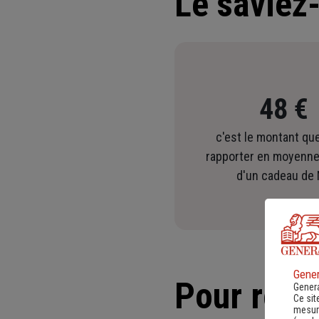
Le saviez
48 
c'est le montant que
rapporter en moyenne
d'un cadeau de 
Gener
Pour reve
Genera
Ce sit
mesure