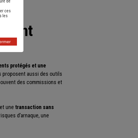
sure de
ion
er ces
s les
tement
fermer
nts protégés et une
 proposent aussi des outils
t souvent des commissions et
met une
transaction sans
risques d’arnaque, une