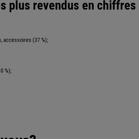
es plus revendus en chiffres 
, accessoires (37 %);
30 %);