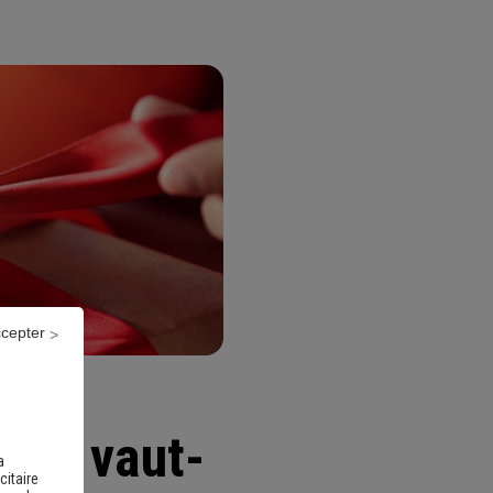
ccepter
ël, vaut-
a
citaire