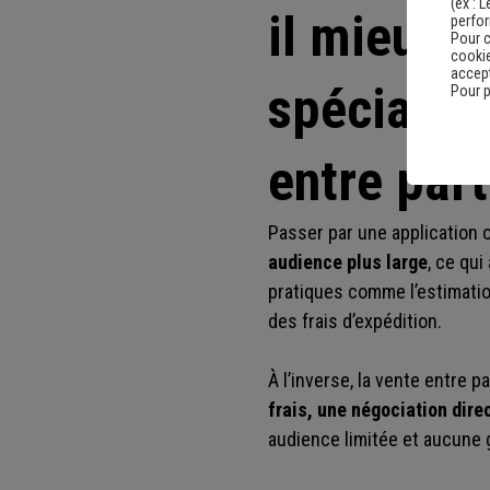
(ex :
L
il mieux p
perfo
Pour c
cookie
accept
spécialis
Pour p
entre part
Passer par une application 
audience plus large
, ce qu
pratiques comme l’estimatio
des frais d’expédition.
À l’inverse, la vente entre p
frais, une négociation dire
audience limitée et aucune g