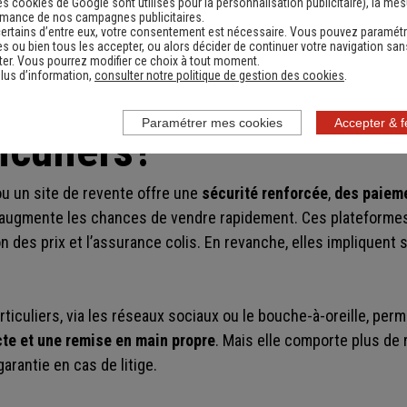
es cookies de Google sont utilisés pour la personnalisation publicitaire
), la me
asser par une applicat
rmance de nos campagnes publicitaires.
ertains d’entre eux, votre consentement est nécessaire. Vous pouvez paramétr
s ou bien tous les accepter, ou alors décider de continuer votre navigation san
er. Vous pourrez modifier ce choix à tout moment.
ée ou s'arranger direc
lus d’information,
consulter notre politique de gestion des cookies
.
Paramétrer mes cookies
Accepter & 
iculiers?
ou un site de revente offre une
sécurité renforcée
,
des paieme
i augmente les chances de vendre rapidement. Ces plateformes
n des prix et l’assurance colis. En revanche, elles impliquen
articuliers, via les réseaux sociaux ou le bouche-à-oreille, per
cte et une remise en main propre
. Mais elle comporte plus de 
arantie en cas de litige.