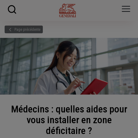
Skip to main content
?
i
Page précédente
Médecins : quelles aides pour
vous installer en zone
déficitaire ?