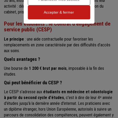
50 ans, installé depuis moins d'un an dans le cabinet, dans leur
activité : démarches liées à l'installation en libéral, gestion du
cabinet, prise en charge des patients.
Accepter & fermer
Pour les étudiants : le Contrat d’engagement de
service public (CESP)
Le principe
: une aide contractuelle pour favoriser les
remplacements en zone caractérisée par des difficultés d’accès
aux soins.
Quels avantages ?
Une bourse de
1 200 € brut par mois
, imposable à la fin des
études.
Qui peut bénéficier du CESP ?
Le CESP s'adresse aux
étudiants en médecine et odontologie
à partir du second cycle d'études
, c'est à dire de leur 4ᵉ année
d'études jusqu'à la dernière année d'internat. Les praticiens avec
un diplôme étranger, hors Union Européenne, autorisés à suivre un
parcours de consolidation des compétences, peuvent également y