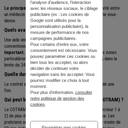
l’analyse d’audience, l’interaction
Le principe
: l'aide vise à faciliter la transmission d'activité entre
avec les réseaux sociaux, le ciblage
un médecin expérimenté et un nouveau praticien en zone sous-
publicitaire (ex :
Les cookies de
dense.
Google sont utilisés pour la
personnalisation publicitaire
), la
Quels avantages ?
mesure de performance de nos
campagnes publicitaires.
Une aide annuelle de 10 % des honoraires de l'activité
Pour certains d’entre eux, votre
conventionnée dans la limite de 20 000 € par an.
consentement est nécessaire. Vous
Important.
Une majoration peut être effectuée pour les zones
pouvez paramétrer ces cookies ou
particulièrement déficitaires. L'aide s'élève alors à 12 % dans la
bien tous les accepter, ou alors
limite de 24 000 € par an.
décider de continuer votre
Quelle durée ?
navigation sans les accepter. Vous
pourrez modifier ce choix à tout
Le contrat s'étend sur une période de 3 ans, renouvelable une
moment.
fois.
Pour plus d’information,
consulter
notre politique de gestion des
Qui peut bénéficier du Contrat de transition (COTRAM) ?
cookies
.
Le COTRAM s'adresse aux médecins conventionnés (secteur 1 à
2) de plus de 60 ans exerçant dans une zone sous-dense. Les
praticiens seniors doivent accompagner un confrère de moins de
Paramétrer mes cookies