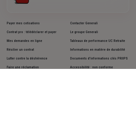
Payer mes cotisations
Contacter Generali
Contrat pro : télédéclarer et payer
Le groupe Generali
Mes demandes en ligne
Tableaux de performance UC Retraite
Résilier un contrat
Informations en matière de durabilité
Lutter contre la déshérence
Documents d'informations clés PRIIPS
Faire une réclamation
Accessibilité : non conforme
Cookies
Mentions légales
Vos données personnelles
Actualiser vos données personnelles
Assistance sourds et malentendants
Plan du site
Suivez-nous sur les réseaux sociaux