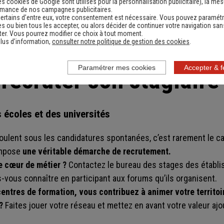
es cookies de Google sont utilisés pour la personnalisation publicitaire
), la me
rmance de nos campagnes publicitaires.
 l’encadrera et le formera sur son temps de travail.
ertains d’entre eux, votre consentement est nécessaire. Vous pouvez paramétr
maximum
6 mois
. Soit une présence effective de 924 heures.
s ou bien tous les accepter, ou alors décider de continuer votre navigation san
er. Vous pourrez modifier ce choix à tout moment.
lus d’information,
consulter notre politique de gestion des cookies
.
Paramétrer mes cookies
Accepter & 
ecruter son stagiaire
écoles et des universités
roulent sous les candidatures spontanées, c’est rarement le c
 impose
une véritable démarche de recrutement.
e cœur de métier ?
Contactez le bureau des stages des établ
s-vous connaître en participant aux forums qu’ils organisent.
entres de formation, vous contribuez à animer votre territo
?
Faites jouer votre réseau et mettez en avant votre valeur ajo