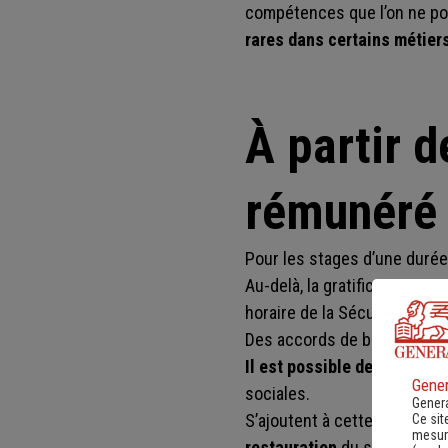
compétences que l’on ne pos
rares dans certains métier
À partir d
rémunéré
Pour les stages d’une durée
Au-delà, la gratification po
horaire de la Sécurité social
Des accords de branche peuve
Il est possible de rémunére
Gener
sociales.
Genera
S’ajoutent à cette gratificat
Ce sit
mesure
restauration
du stagiaire co