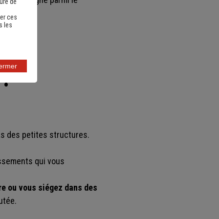
sure de
er ces
s les
fermer
 ?
as des petites structures.
issements qui vous
ire ou vous siégez dans des
utée.