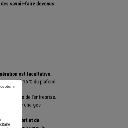
 des savoir-faire devenus
l
nération est facultative.
orrespond à 15 % du plafond
ccepter
 collective de l’entreprise.
 exonérée de charges
 de transport et de
a
citaire
tuteur désigné parmi le