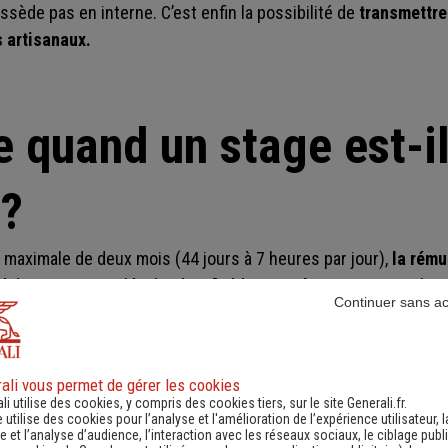
sède pas en interne. C’est enfin la possibilité de
transmettre
s artisanaux.
e quand un stage est-i
 ?
 maximale de deux mois (44 jours à 7 heures par jour),
la rému
ssède un minimum légal prévu, fixé à
4,50 €/heure en 2026.
Il c
Continuer sans a
e.
nt prévoir d’autres dispositions, à vérifier dans la convention
r davantage son stagiaire,
mais seule la part obligatoire est
ali vous permet de gérer les cookies
li utilise des cookies, y compris des cookies tiers, sur le site Generali.fr.
ion divers coûts indirects. L’employeur doit participer aux
frais
e utilise des cookies pour l’analyse et l'amélioration de l’expérience utilisateur, l
 et l’analyse d’audience, l’interaction avec les réseaux sociaux, le ciblage publi
mme s’il était salarié. Sa prise en charge est effectué par un 