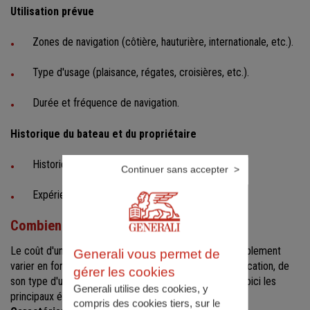
Utilisation prévue
Zones de navigation (côtière, hauturière, internationale, etc.).
Type d'usage (plaisance, régates, croisières, etc.).
Durée et fréquence de navigation.
Historique du bateau et du propriétaire
Historique des sinistres.
Continuer sans accepter
Expérience du propriétaire et des skippers.
Combien coûte une assurance voilier ?
Le coût d'une assurance pour un voilier peut considérablement
Generali vous permet de
varier en fonction des caractéristiques de votre embarcation, de
gérer les cookies
son type d'utilisation et de votre profil de navigateur. Voici les
Generali utilise des cookies, y
principaux éléments à prendre en compte :
compris des cookies tiers, sur le