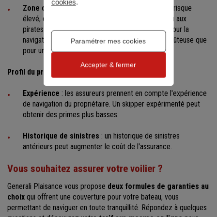
cookies
.
Zone de navigation
: naviguer dans des zones à risque
élevé, comme des eaux sujettes aux tempêtes ou aux
pirates, peut augmenter la prime. La couverture pour la
navigation en haute mer est généralement plus coûteuse que
Paramétrer mes cookies
pour une navigation côtière.
Accepter & fermer
Profil du propriétaire
Expérience
: les assureurs prennent en compte l'expérience
de navigation du propriétaire. Un skipper expérimenté peut
obtenir des primes plus basses.
Historique de sinistres
: un historique de sinistres
antérieurs peut augmenter le coût de l'assurance.
Vous souhaitez assurer votre voilier ?
Generali Plaisance vous propose
deux formules de garanties au
choix
qui offrent une couverture pour votre bateau, vous
permettant de naviguer en toute tranquillité. Répondez à quelques