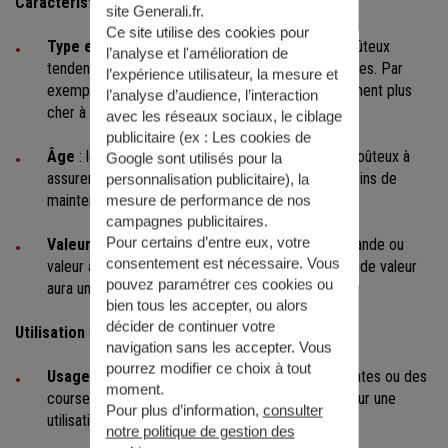
Caractéristiques du voilier
site Generali.fr.
Ce site utilise des cookies pour
Type et taille
: les voiliers plus grands et plus coûteux
l’analyse et l'amélioration de
tendent à avoir des primes d'assurance plus élevées. Par
l’expérience utilisateur, la mesure et
exemple, un voilier de 30 pieds coûtera généralement plus
l’analyse d’audience, l’interaction
cher à assurer qu'un voilier de 20 pieds.
avec les réseaux sociaux, le ciblage
publicitaire (ex :
Les cookies de
Âge
: les voiliers plus anciens peuvent être plus coûteux à
Google sont utilisés pour la
assurer en raison de l'usure et des éventuels besoins de
personnalisation publicitaire
), la
maintenance plus fréquents.
mesure de performance de nos
campagnes publicitaires.
Pour certains d’entre eux, votre
Valeur
: la valeur assurée du voilier (valeur marchande ou
consentement est nécessaire. Vous
valeur à neuf) est un facteur clé. Un voilier de grande valeur
pouvez paramétrer ces cookies ou
aura une prime plus élevée.
bien tous les accepter, ou alors
décider de continuer votre
Utilisation et zone de navigation
navigation sans les accepter. Vous
pourrez modifier ce choix à tout
Usage
: si vous utilisez votre voilier pour des régates ou des
moment.
courses, l'assurance peut coûter plus cher que pour une
Pour plus d’information,
consulter
utilisation de plaisance standard.
notre politique de gestion des