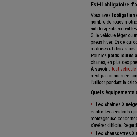
Est-il obligatoire d'
Vous avez l’
obligation 
nombre de roues motric
antidérapants amovibles
Si le véhicule léger ou 
pneus hiver. En ce qui co
motrices et deux roues 
Pour les
poids lourds 
chaînes, en plus des pne
À savoir :
tout véhicul
n’est pas concernée non 
l'utiliser pendant la sais
Quels équipements s
Les chaînes à neige
contre les accidents qu
montagneuse concernée pa
s'avérer difficile. Rega
Les chaussettes à 