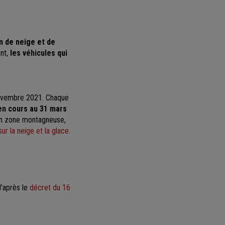
n de neige et de
ent,
les véhicules qui
r novembre 2021. Chaque
en cours au 31 mars
 en zone montagneuse,
sur la neige et la glace
.
d'après le
décret du 16