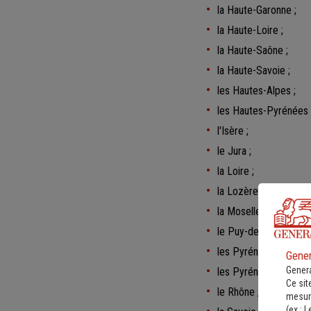
la Haute-Garonne ;
la Haute-Loire ;
la Haute-Saône ;
la Haute-Savoie ;
les Hautes-Alpes ;
les Hautes-Pyrénées 
l'Isère ;
le Jura ;
la Loire ;
la Lozère ;
la Moselle ;
le Puy-de-Dôme ;
les Pyrénées-Atlantiq
Gener
Genera
les Pyrénées-Oriental
Ce sit
le Rhône ;
mesure
(ex :
L