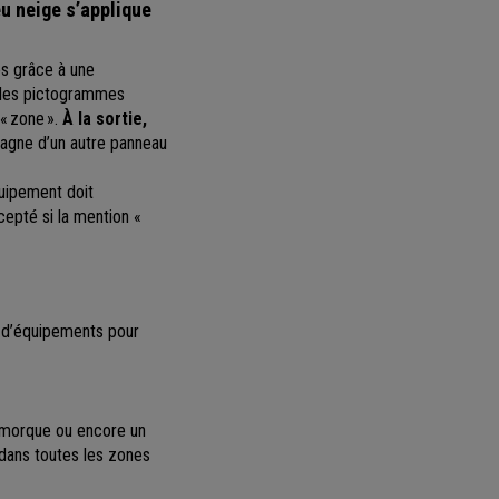
u neige s’applique
es grâce à une
des pictogrammes
« zone ».
À la sortie,
mpagne d’un autre panneau
quipement doit
cepté si la mention «
 d’équipements pour
remorque ou encore un
dans toutes les zones