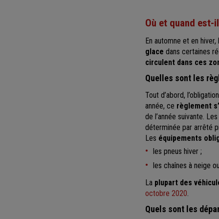
Où et quand est-il
En automne et en hiver,
glace
dans certaines ré
circulent dans ces zo
Quelles sont les règ
Tout d’abord, l’obligati
année, ce
règlement s’
de l’année suivante. Le
déterminée par arrêté p
Les
équipements obli
les pneus hiver ;
les chaînes à neige o
La
plupart des véhicu
octobre 2020
.
Quels sont les dépar