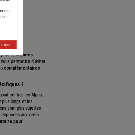
er ces
s les
fermer
 plus épargnées
.
t vous permettre d’éviter
 ou complémentaires
écifiques ?
ssif central, les Alpes,
t plus longs et les
ions sont plus sujettes
us exposées aux vents.
ntaire pour