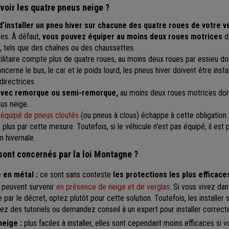
avoir les quatre pneus neige ?
d’installer un pneu hiver
sur chacune des quatre roues de votre v
es. À défaut,
vous pouvez équiper au moins deux roues motrices
d
, tels que des chaînes ou des chaussettes.
utilitaire compte plus de quatre roues, au moins deux roues par essieu d
ncerne le bus, le car et le poids lourd, les pneus hiver doivent être inst
directrices.
avec remorque ou semi-remorque,
au moins deux roues motrices doi
us neige.
e équipé de pneus cloutés
(ou pneus à clous) échappe à cette obligation.
plus par cette mesure. Toutefois, si le véhicule n'est pas équipé, il est
on hivernale.
ont concernés par la loi Montagne ?
 en métal :
ce sont sans conteste
les protections les plus efficace
i peuvent survenir
en présence de neige et de verglas
. Si vous vivez da
r le décret, optez plutôt pour cette solution. Toutefois, les installer 
rdez des tutoriels ou demandez conseil à un expert pour installer correct
neige :
plus faciles à installer, elles sont cependant moins efficaces si 