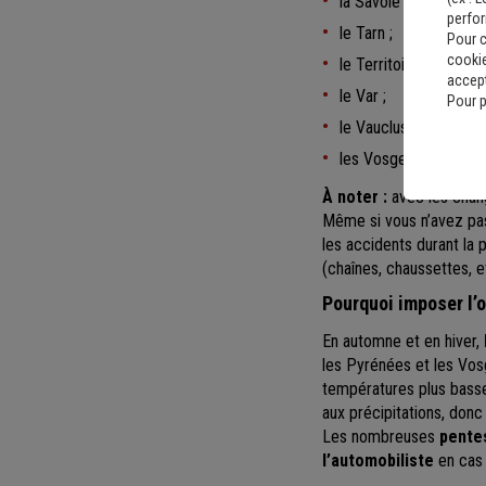
la Savoie ;
perfo
le Tarn ;
Pour c
cookie
le Territoire de Belfor
accept
le Var ;
Pour p
le Vaucluse ;
les Vosges.
À noter :
avec les chan
Même si vous n’avez pas 
les accidents durant la 
(chaînes, chaussettes, e
Pourquoi imposer l’
En automne et en hiver,
les Pyrénées et les Vo
températures plus basses
aux précipitations, donc
Les nombreuses
pentes
l’automobiliste
en cas