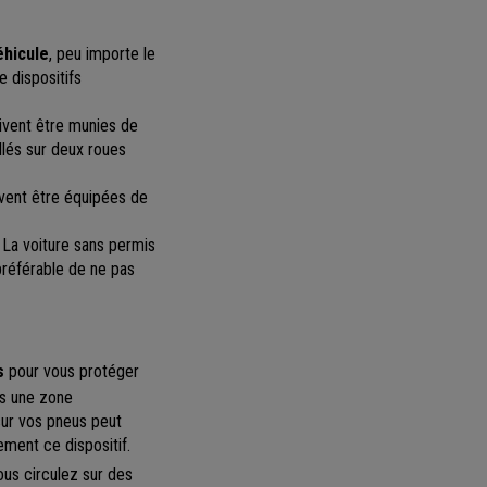
éhicule
, peu importe le
e dispositifs
oivent être munies de
allés sur deux roues
vent être équipées de
 La voiture sans permis
 préférable de ne pas
s
pour vous protéger
ns une zone
sur vos pneus peut
ement ce dispositif.
vous circulez sur des