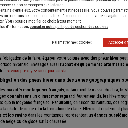
rmance de nos campagnes publicitaires.
ertains d’entre eux, votre consentement est nécessaire. Vous pouvez paramétr
s ou bien tous les accepter, ou alors décider de continuer votre navigation san
t ;
er. Vous pourrez modifier ce choix à tout moment.
lus d’information,
consulter notre politique de gestion des cookies
.
Paramétrer mes cookies
Accepter & 
gements climatiques,
des régions autrefois peu enneigées ne sont
l’obligation de le faire, équiper votre voiture avec des pneus hiver peu
période hivernale. Envisagez aussi
l’achat d’équipements alternatifs
tc.)
si vous prévoyez un séjour au ski
.
obligation des pneus hiver dans des zones géographiques sp
les massifs montagneux français
, notamment le massif du Jura, le Ma
sges
connaissent un climat montagnard
. Autrement dit, les hivers son
 que la moyenne française. Par ailleurs, en raison de l'altitude, ces rég
 à la chute de neige et à la formation de glace. Elles sont également pl
 et les ravins
dans les montagnes représentent un
danger suppléme
 de neige ou de glace sur la chaussée.