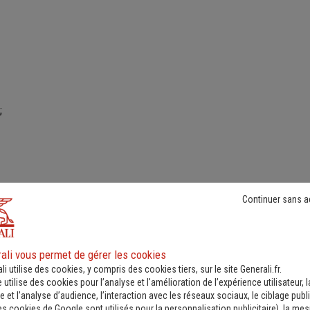
;
Continuer sans a
ues ;
ali vous permet de gérer les cookies
li utilise des cookies, y compris des cookies tiers, sur le site Generali.fr.
es ;
e utilise des cookies pour l’analyse et l'amélioration de l’expérience utilisateur, l
 et l’analyse d’audience, l’interaction avec les réseaux sociaux, le ciblage publi
es cookies de Google sont utilisés pour la personnalisation publicitaire
), la me