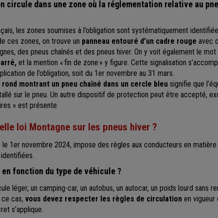
n circule dans une zone où la réglementation relative au pne
rançais, les zones soumises à l’obligation sont systématiquement identifié
e de ces zones, on trouve un
panneau entouré d’un cadre rouge
avec 
nes, des pneus chaînés et des pneus hiver. On y voit également le mot 
barré,
et la mention « fin de zone » y figure. Cette signalisation s’acco
pplication de l’obligation, soit du 1er novembre au 31 mars.
 rond montrant un pneu chaîné dans un cercle bleu
signifie que l’é
allé sur le pneu. Un autre dispositif de protection peut être accepté, ex
ires » est présente.
elle loi Montagne sur les pneus hiver ?
ée le 1er novembre 2024, impose des règles aux conducteurs en matière
identifiées.
 en fonction du type de véhicule ?
ule léger, un camping-car, un autobus, un autocar, un poids lourd sans 
s ce cas,
vous devez respecter les règles de circulation
en vigueur 
ret s’applique.