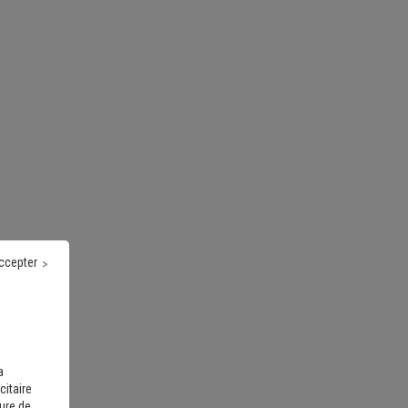
ccepter
a
citaire
sure de