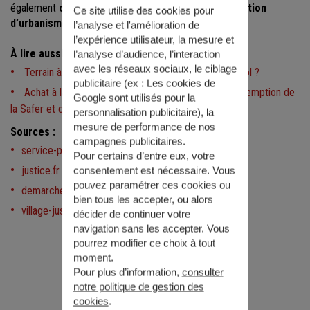
également
ordonner au maire de délivrer l’autorisation
Ce site utilise des cookies pour
d’urbanisme
.
l’analyse et l'amélioration de
l’expérience utilisateur, la mesure et
À lire aussi :
l’analyse d’audience, l’interaction
avec les réseaux sociaux, le ciblage
Terrain à bâtir : quand faut-il prévoir une étude de sol ?
publicitaire (ex :
Les cookies de
Achat à la campagne : qu’est-ce que le droit de préemption de
Google sont utilisés pour la
la Safer et quels sont vos recours ?
personnalisation publicitaire
), la
mesure de performance de nos
Sources :
campagnes publicitaires.
service-public.fr
Pour certains d’entre eux, votre
justice.fr
consentement est nécessaire. Vous
pouvez paramétrer ces cookies ou
demarchesadministratives.fr
bien tous les accepter, ou alors
village-justice.com
décider de continuer votre
navigation sans les accepter. Vous
pourrez modifier ce choix à tout
moment.
Pour plus d’information,
consulter
notre politique de gestion des
cookies
.