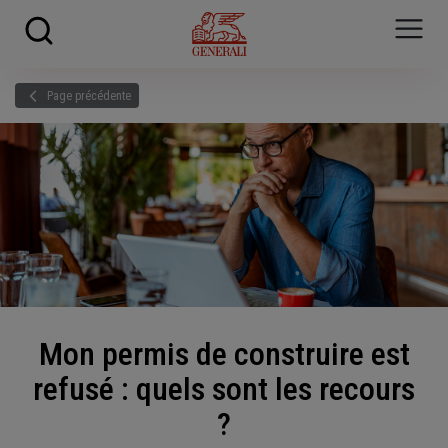
Skip to main content
?
i
Page précédente
Mon permis de construire est
refusé : quels sont les recours
?