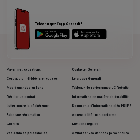
Qui sommes nous ?
Devis assurance chien ou chat
Rendements fonds euros Generali
Accessibilité sourds et malentendants
Avis clients Generali
Téléchargez l'app Generali !
Payer mes cotisations
Contacter Generali
Contrat pro : télédéclarer et payer
Le groupe Generali
Mes demandes en ligne
Tableaux de performance UC Retraite
Résilier un contrat
Informations en matière de durabilité
Lutter contre la déshérence
Documents d'informations clés PRIIPS
Faire une réclamation
Accessibilité : non conforme
Cookies
Mentions légales
Vos données personnelles
Actualiser vos données personnelles