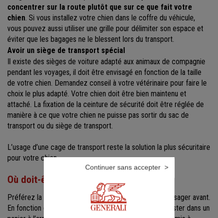
concentrer sur la route plutôt que sur ce que fait votre
chien
. Si vous installez votre chien dans le coffre du véhicule,
vous pouvez aussi utiliser une grille pour délimiter son espace et
éviter que les bagages ne le blessent lors du transport.
Avoir un siège de transport spécial
Il existe des sièges de voiture adapté aux animaux de compagnie
pendant les voyages, il doit être envisagé en fonction de la taille
de votre chien. Demandez conseil à votre vétérinaire pour faire le
choix le plus adapté. Votre chien doit être bien maintenu et
attaché. La fixation de la ceinture de sécurité doit être réglée de
manière à ce que votre chien ne puisse pas sortir du sac de
transport ou du siège de transport.
L’usage d’une cage de transport reste la solution la plus sécuritaire
pour votre chien.
Continuer sans accepter
Où doit-être le chien dans une voiture ?
Préférez la banquette arrière ou le coffre au siège passager avant.
En fonction de la situation, les petits chiens peuvent rester dans un