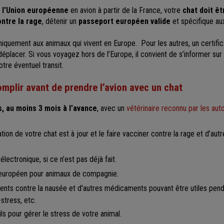
s l'Union européenne
en avion à partir de la France, votre
chat doit ê
ontre la rage
, détenir un
passeport européen valide
et spécifique a
niquement aux animaux qui vivent en Europe. Pour les autres, un certific
éplacer. Si vous voyagez hors de l’Europe, il convient de s’informer sur
otre éventuel transit.
plir avant de prendre l’avion avec un chat
, au moins 3 mois à l’avance
, avec un
vétérinaire reconnu par les au
ation de votre chat est à jour et le faire vacciner contre la rage et d’aut
lectronique, si ce n’est pas déjà fait.
 européen pour animaux de compagnie.
nts contre la nausée et d'autres médicaments pouvant être utiles penda
-stress, etc.
s pour gérer le stress de votre animal.