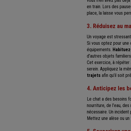
vous n’en avez pas déjà 
en train. Lors des pauses
place, la laisse vous pe
3. Réduisez au ma
Un voyage est stressant
Si vous optez pour une c
équipements.
Habituez
d’autres objets familiers
Cet exercice, à répéter 
serein. Appliquez la mê
trajets
afin qu’il soit prê
4. Anticipez les 
Le chat a des besoins f
nourriture, de l’eau, d
nécessaire. Un incident 
Mettez une alèse ou un 