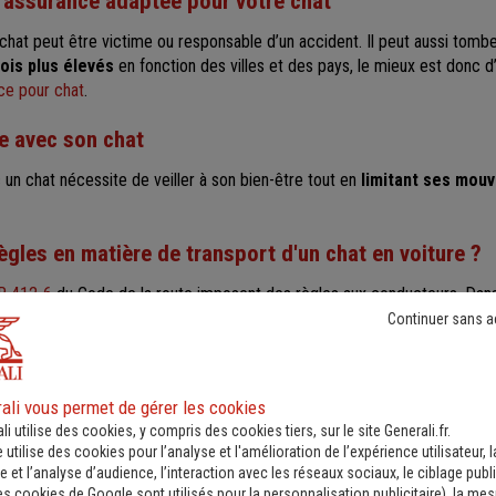
e assurance adaptée pour votre chat
chat peut être victime ou responsable d’un accident. Il peut aussi tomb
fois plus élevés
en fonction des villes et des pays, le mieux est donc d
ce pour chat
.
e avec son chat
un chat nécessite de veiller à son bien-être tout en
limitant ses mou
règles en matière de transport d'un chat en voiture ?
R 412-6
du Code de la route imposent des règles aux conducteurs. Dans 
Continuer sans a
 être attachés à l’aide d’un dispositif de sécurité homologué.
u conducteur doit être optimal en tout temps. Rien ne doit l’empêcher 
as laisser un chat en liberté dans la voiture
.
ali vous permet de gérer les cookies
li utilise des cookies, y compris des cookies tiers, sur le site Generali.fr.
er un chat en voiture ?
e utilise des cookies pour l’analyse et l'amélioration de l’expérience utilisateur, l
 et l’analyse d’audience, l’interaction avec les réseaux sociaux, le ciblage publi
x le voyage en voiture avec un chat
, prenez les mesures suivantes :
es cookies de Google sont utilisés pour la personnalisation publicitaire
), la me