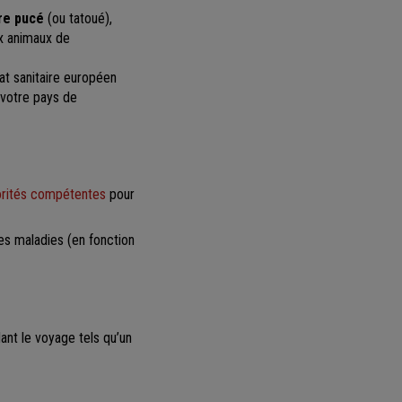
tre pucé
(ou tatoué),
ux animaux de
at sanitaire européen
 votre pays de
torités compétentes
pour
res maladies (en fonction
nt le voyage tels qu’un