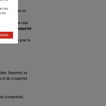
er ces
bre tout en étant en
s les
tion de ce qui vous
nt sur la banquette
fermer
s perturbants pour le
outine. Emportez sa
au et de croquettes
ress (comprimés,