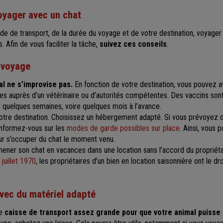
oyager avec un chat
de de transport, de la durée du voyage et de votre destination, voyager
. Afin de vous faciliter la tâche,
suivez ces conseils
.
e voyage
l ne s’improvise pas.
En fonction de votre destination, vous pouvez a
s auprès d’un vétérinaire ou d’autorités compétentes. Des vaccins sont
s quelques semaines, voire quelques mois à l’avance.
re destination. Choisissez un hébergement adapté. Si vous prévoyez de
informez-vous sur les
modes de garde possibles sur place
. Ainsi, vous 
ur s’occuper du chat le moment venu.
ner son chat en vacances dans une location sans l’accord du propriét
juillet 1970
, les propriétaires d’un bien en location saisonnière ont le dr
avec du matériel adapté
ne
caisse de transport assez grande pour que votre animal puisse 