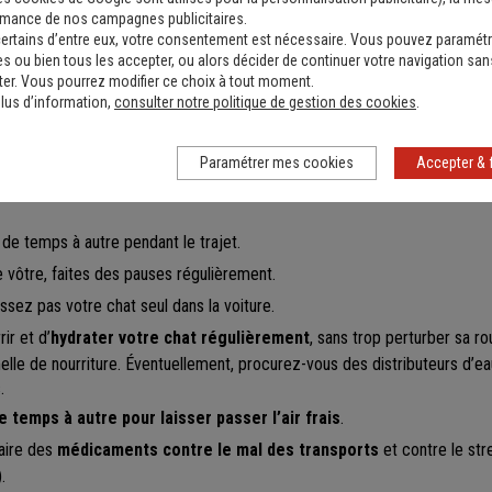
lement, au choix :
rmance de nos campagnes publicitaires.
ertains d’entre eux, votre consentement est nécessaire. Vous pouvez paramétr
et attachez votre chat à l’arrière de la voiture
: il se sentira plus li
s ou bien tous les accepter, ou alors décider de continuer votre navigation san
nage brusque ou d’accident.
er. Vous pourrez modifier ce choix à tout moment.
lus d’information,
consulter notre politique de gestion des cookies
.
de transport
, un siège pour animaux ou une caisse de transport, en fonc
vous et le plus adapté à votre chat. Dans ce cas,
placez votre équipeme
e siège passager avant.
Paramétrer mes cookies
Accepter & 
ment paisible
: pas de musique forte, une conduite douce, pas de bruit
de temps à autre pendant le trajet.
e vôtre, faites des pauses régulièrement.
issez pas votre chat seul dans la voiture.
ir et d’
hydrater votre chat régulièrement
, sans trop perturber sa r
elle de nourriture. Éventuellement, procurez-vous des distributeurs d’e
.
 temps à autre pour laisser passer l’air frais
.
aire des
médicaments contre le mal des transports
et contre le st
).