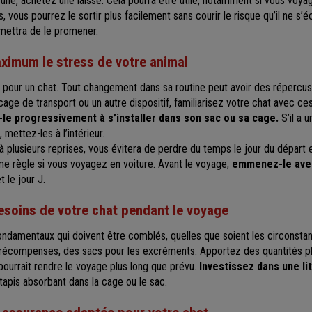
une, achetez une laisse. Cela pourra être utile, notamment si vous voya
, vous pourrez le sortir plus facilement sans courir le risque qu’il ne s’
rmettra de le promener.
ximum le stress de votre animal
 pour un chat. Tout changement dans sa routine peut avoir des répercuss
age de transport ou un autre dispositif, familiarisez votre chat avec c
-le progressivement à s’installer dans son sac ou sa cage.
S’il a 
, mettez-les à l’intérieur.
à plusieurs reprises, vous évitera de perdre du temps le jour du départ 
me règle si vous voyagez en voiture. Avant le voyage,
emmenez-le avec
t le jour J.
besoins de votre chat pendant le voyage
ondamentaux qui doivent être comblés, quelles que soient les circonsta
es récompenses, des sacs pour les excréments. Apportez des quantités p
pourrait rendre le voyage plus long que prévu.
Investissez dans une li
tapis absorbant dans la cage ou le sac.