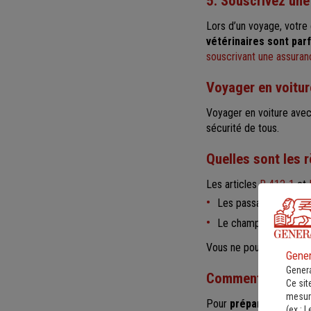
5. Souscrivez un
Lors d’un voyage, votre 
vétérinaires sont par
souscrivant une assuran
Voyager en voitur
Voyager en voiture avec 
sécurité de tous.
Quelles sont les 
Les articles
R 412-1
et
Les passagers doivent
Le champ de vision d
Vous ne pouvez donc
p
Gener
Genera
Comment transport
Ce sit
mesure
Pour
préparer au mieu
(ex :
L