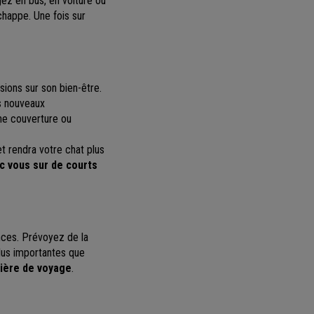
gez en bus, en voiture ou
échappe. Une fois sur
ions sur son bien-être.
es nouveaux
une couverture ou
et rendra votre chat plus
 vous sur de courts
nces. Prévoyez de la
lus importantes que
tière de voyage
.