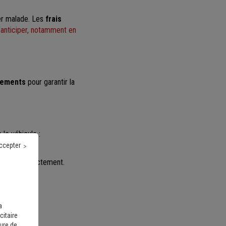
er malade. Les
frais
’
anticiper, notamment en
vements
pour garantir la
le véhicule :
ccepter
de voir correctement.
a
citaire
sure de