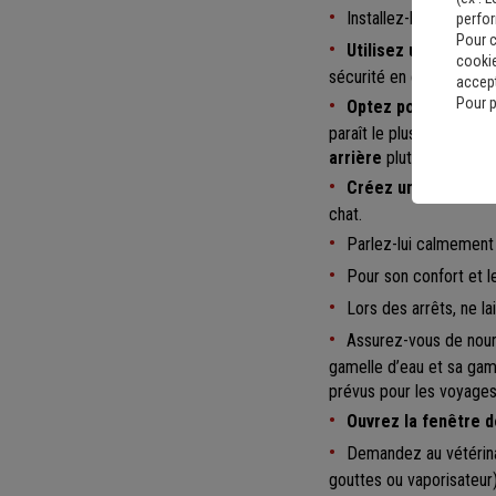
Installez-le confortab
perfo
Pour c
Utilisez un harnais 
cookie
sécurité en cas de frei
accept
Pour p
Optez pour un sac 
paraît le plus sûr pour 
arrière
plutôt que sur l
Créez un environne
chat.
Parlez-lui calmement 
Pour son confort et l
Lors des arrêts, ne la
Assurez-vous de nourr
gamelle d’eau et sa gam
prévus pour les voyages
Ouvrez la fenêtre de
Demandez au vétérin
gouttes ou vaporisateur