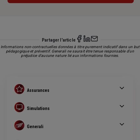
Partager l'article
Informations non-contractuelles données à titre purement indicatif dans un but
pédagogique et préventif. Generali ne saurait être tenue responsable d'un
préjudice d'aucune nature lié aux informations fournies.
Assurances
Assurance auto
Assurance habitation
Simulations
Assurance prêt immobilier
Simulation assurance auto
Complémentaire santé senior
Devis assurance habitation
Generali
Simulation assurance de prêt immobilier
Qui sommes nous ?
Devis assurance chien ou chat