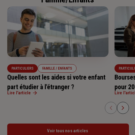
Les candidats peuvent encore modifier leur situation
administrative auprès de l'établissement choisi.
Fiche de liaison handicap
: une fiche de
sur la plateforme même après avoir accepté une
liaison peut être remplie pour préparer la
11 juillet 2026
: fin de la phase principale
proposition, notamment grâce aux désistements qui
rentrée et anticiper les besoins spécifiques.
d'admission.
libèrent régulièrement des places. Le système reste
Aménagement d'épreuves
: les étudiants
dynamique jusqu'à la rentrée universitaire pour
peuvent demander des aménagements pour
10 septembre 2026
: fin de la phase
maximiser les chances d'admission de chacun.
les épreuves écrites ou orales en fournissant
complémentaire.
un avis médical.
PARTICULIERS
FAMILLE / ENFANTS
PARTICUL
Ces dispositifs visent à faciliter l'accès à
Quelles sont les aides si votre enfant
Bourses
l'enseignement supérieur pour tous les étudiants,
part étudier à l'étranger ?
pour 20
quelles que soient leurs particularités
Lire l'article
Lire l'artic
Voir tous nos articles