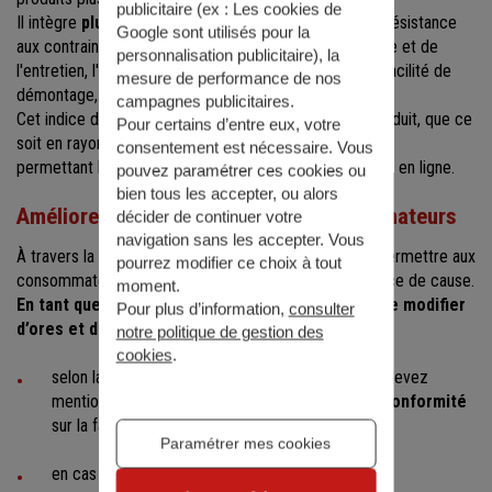
publicitaire (ex :
Les cookies de
Il intègre
plusieurs critères essentiels
comme : la résistance
Google sont utilisés pour la
aux contraintes et à l'usure, la facilité de la maintenance et de
personnalisation publicitaire
), la
l'entretien, l'existence d'une garantie commerciale, la facilité de
mesure de performance de nos
démontage, la disponibilité des pièces détachées...
campagnes publicitaires.
Cet indice doit être retrouvé à proximité du prix du produit, que ce
Pour certains d’entre eux, votre
soit en rayon pour la vente en magasin ou sur les pages
consentement est nécessaire. Vous
permettant l'achat du produit concerné lors des ventes en ligne.
pouvez paramétrer ces cookies ou
bien tous les accepter, ou alors
Améliorez l’information de vos consommateurs
décider de continuer votre
navigation sans les accepter. Vous
À travers la loi anti-gaspillage, le gouvernement veut permettre aux
pourrez modifier ce choix à tout
consommateurs d’acheter des produits en connaissance de cause.
moment.
En tant que chef d’entreprise, cela vous impose de modifier
Pour plus d’information,
consulter
d’ores et déjà la façon dont vous communiquez
:
notre politique de gestion des
cookies
.
selon la nature des biens que vous vendez, vous devez
mentionner
la durée de la garantie légale de conformité
sur la facture remise au client ;
Paramétrer mes cookies
en cas de réparation, la durée de cette