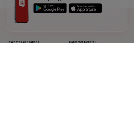
Payer mes cotisations
Contacter Generali
Contrat pro : télédéclarer et payer
Le groupe Generali
Mes demandes en ligne
Tableaux de performance UC Retraite
Résilier un contrat
Informations en matière de durabilité
Lutter contre la déshérence
Documents d'informations clés PRIIPS
Faire une réclamation
Accessibilité : non conforme
Cookies
Mentions légales
Vos données personnelles
Actualiser vos données personnelles
Assistance sourds et malentendants
Plan du site
Suivez-nous sur les réseaux sociaux