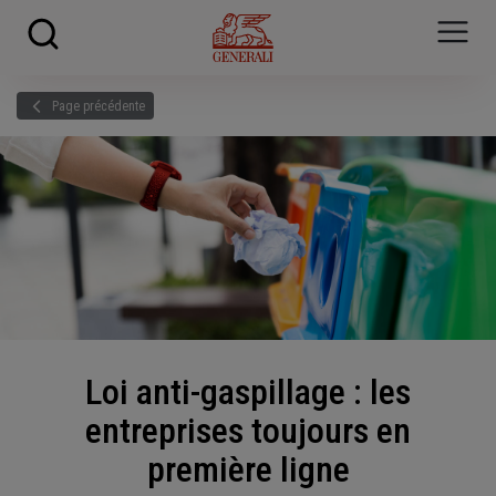
Skip to main content
?
i
Page précédente
Loi anti-gaspillage : les
entreprises toujours en
première ligne